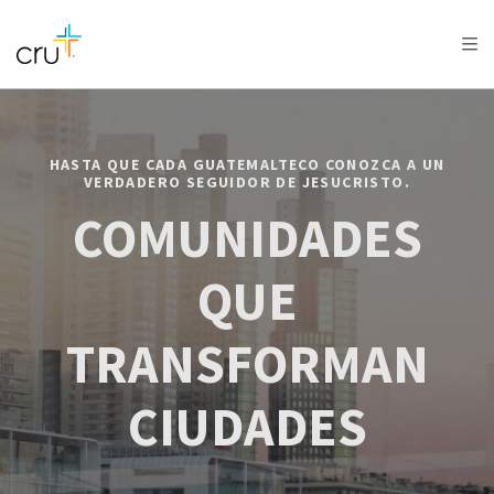
AFRICA
ASIA
EUROPE
LATIN
AMERICA / CARIBBEAN
NORTH AMERICA
OCEANIA
HASTA QUE CADA GUATEMALTECO CONOZCA A UN
VERDADERO SEGUIDOR DE JESUCRISTO.
COMUNIDADES
QUE
TRANSFORMAN
CIUDADES