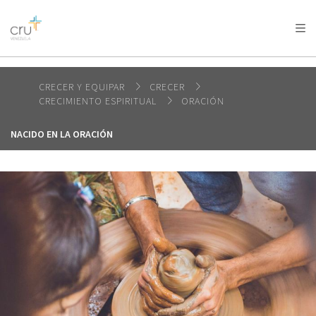
AFRICA
ASIA
EUROPE
LATIN
AMERICA / CARIBBEAN
NORTH AMERICA
OCEANIA
CRECER Y EQUIPAR
CRECER
CRECIMIENTO ESPIRITUAL
ORACIÓN
NACIDO EN LA ORACIÓN