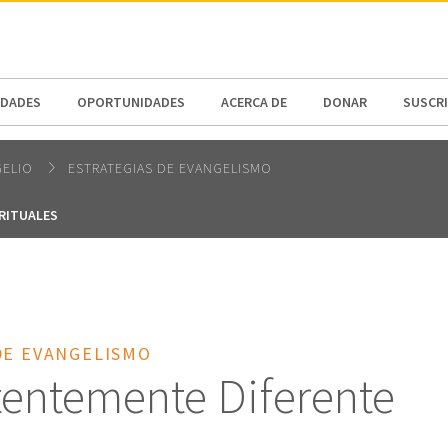
N AMERICA / CARIBBEAN
NORTH AMERICA
DADES
OPORTUNIDADES
ACERCA DE
DONAR
SUSCR
GELIO
ESTRATEGIAS DE EVANGELISMO
IRITUALES
DE EVANGELISMO
tentemente Diferente