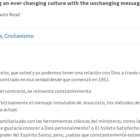
g an ever-changing culture with the unchanging message
nute Read
e
,
Cristianismo
elio, que usted y yo podemos tener una relación con Dios a través d
 centrado en esa verdad desde que comenzó en 1951.
 el contrario, se reinventa constantemente.
efectivamente el mensaje inmutable de Jesucristo, los métodos d
a actual.
familiarizado con las herramientas clásicas del ministerio, como l
e gustaría conocer a Dios personalmente? o El folleto Satisfecho
l poder del Espíritu Santo; pero, ¿sabías que constantemente est