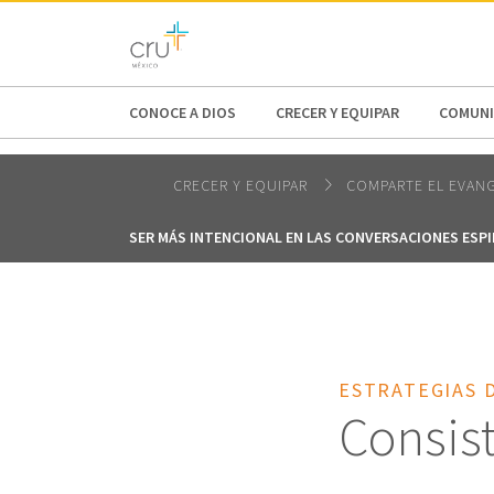
AFRICA
ASIA
EUROPE
LATI
CONOCE A DIOS
CRECER Y EQUIPAR
COMUNI
CRECER Y EQUIPAR
COMPARTE EL EVAN
SER MÁS INTENCIONAL EN LAS CONVERSACIONES ESP
ESTRATEGIAS 
Consis