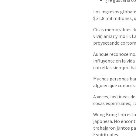
¿Te gustaría c
Los ingresos globale
$ 31.8 mil millones,
Citas memorables de 
vivir, amar y morir. 
proyectando cortomet
Aunque reconocemos e
influyente en la vid
con ellas siempre ha
Muchas personas han 
alguien que conoces.
A veces, las líneas 
cosas espirituales; 
Weng Kong Loh estab
japonesa. No encont
trabajaron juntos pa
Espirituales