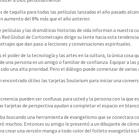
onocer a Dios personalmente?
s de taquilla para todas las películas lanzadas el año pasado alc
 un aumento del 8% más que el año anterior.
películas y las dramáticas historias de vida informan a nuestra c
La Red Global de Cortometrajes dirige su lente hacia esta tendencia
rajes que dan paso a lecciones y conversaciones espirituales.
l poder de la tecnología y las artes en la cultura, la única cosa 
a de una persona es un amigo o familiar de confianza. Equipar a las
 sido una alta prioridad. Pero el diálogo puede comenzar de vari
encontrado útiles las tarjetas Soularium para iniciar una convers
de creencia pueden ser confusas para usted y la persona con la que 
Las tarjetas de perspectiva ayudan a completar el espacio en blanco
a buscando una herramienta de evangelismo que se conectara con
ró muchos. Entonces su amigo le presentó a un dibujante de cómi
ra crear una versión manga a todo color del folleto evangelístico