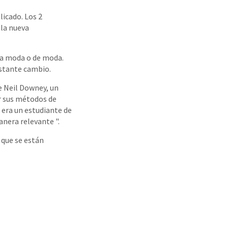
licado. Los 2
 la nueva
 la moda o de moda.
nstante cambio.
e Neil Downey, un
r sus métodos de
 era un estudiante de
nera relevante ".
 que se están