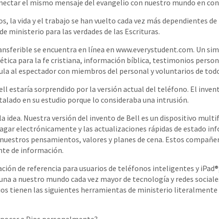
nectar el mismo mensaje del evangelio con nuestro mundo en co
s, la vida y el trabajo se han vuelto cada vez más dependientes de
e ministerio para las verdades de las Escrituras.
ransferible se encuentra en línea en www.everystudent.com. Un sim
ética para la fe cristiana, información bíblica, testimonios perso
ula al espectador con miembros del personal y voluntarios de tod
l estaría sorprendido por la versión actual del teléfono. El inven
talado en su estudio porque lo consideraba una intrusión.
a idea. Nuestra versión del invento de Bell es un dispositivo multi
agar electrónicamente y las actualizaciones rápidas de estado in
 nuestros pensamientos, valores y planes de cena. Estos compañer
te de información.
ación de referencia para usuarios de teléfonos inteligentes y iPad®
na a nuestro mundo cada vez mayor de tecnología y redes sociales
rios tienen las siguientes herramientas de ministerio literalmente 