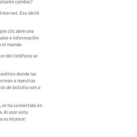
nstante cambio?
 Internet. Eso abrió
ple clic abre una
nales e información
o el mundo.
tor del teléfono se
facético donde las
forman a nuestras
os de bolsillo son a
, se ha convertido en
. Al usar esta
a su alcance: