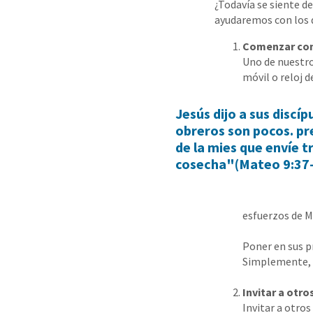
¿Todavía se siente d
ayudaremos con los d
Comenzar co
Uno de nuestro
móvil o reloj 
Jesús dijo a sus discí
obreros son pocos. pr
de la mies que envíe 
cosecha"(Mateo 9:37-
esfuerzos de M
Poner en sus p
Simplemente, f
Invitar a otro
Invitar a otros