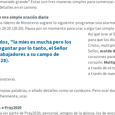
emasiado grande? Estas son tres maneras simples para comenzar a 
etalles en el camino.
n una
simple oración diaria
s líderes de Ministerio sugiere lo siguiente: programar una alarm
de 20:20 (20:20). Pausa por un momento para orar a algo tan simpl
Así que orar al
para que los di
pulos, "la mies es mucha pero los
Cristo, multipl
eguntar por lo tanto, el Señor
Señor,
molde 
trabajadores a su campo de
corazones para
28).
corazón.
Multip
a través de otr
a través de nue
inisterio.
ropias palabras, o añadir detalles como se conducen. Pero orar di
ielmente, orar.
s a
Pray2020
 a ser parte de Pray2020, personal, amigos de la iglesia, los de aso