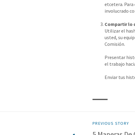
etcetera. Para
involucrado co
Compartir lo 
Utilizar el ha
usted, su equi
Comisión.
Presentar histo
el trabajo hac
Enviar tus hist
PREVIOUS STORY
5 Maneras De O