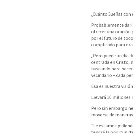
¿Cuánto Sueñas con e
Probablemente darle p
ofrecer una oración 
por el futuro de to
complicado para ora
¿Pero puede un día d
centrada en Cristo, 
buscando para hacer 
vecindario – cada pe
Esa es nuestra visión
Llevará 10 millones m
Pero sin embargo her
moverse de maneras 
"Le estamos pidiendo
tendrá la oportunida