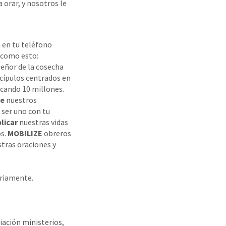
orar, y nosotros le
a en tu teléfono
e como esto:
 Señor de la cosecha
scípulos centrados en
icando 10 millones.
de
nuestros
 ser uno con tu
licar
nuestras vidas
os.
MOBILIZE
obreros
stras oraciones y
ariamente.
ciación ministerios,