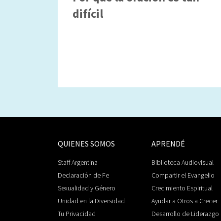
difícil
QUIENES SOMOS
APRENDÉ
Staff Argentina
Biblioteca Audiovisual
Declaración de Fe
Compartir el Evangelio
Sexualidad y Género
Crecimiento Espiritual
Unidad en la Diversidad
Ayudar a Otros a Crecer
Tu Privacidad
Desarrollo de Liderazgo