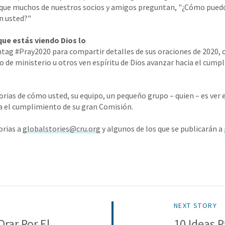
 que muchos de nuestros socios y amigos preguntan, "¿Cómo pued
n usted?"
que estás viendo Dios lo
shtag #Pray2020 para compartir detalles de sus oraciones de 2020, 
po de ministerio u otros ven espíritu de Dios avanzar hacia el cump
rias de cómo usted, su equipo, un pequeño grupo – quien – es ver e
ia el cumplimiento de su gran Comisión.
orias a
globalstories@cru.org
y algunos de los que se publicarán a
NEXT STORY
rar Por El
10 Ideas P