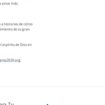
o estar más
o a historias de cómo
limiento de su gran
l espíritu de Dios en
pray2020.org
.
ara Tu