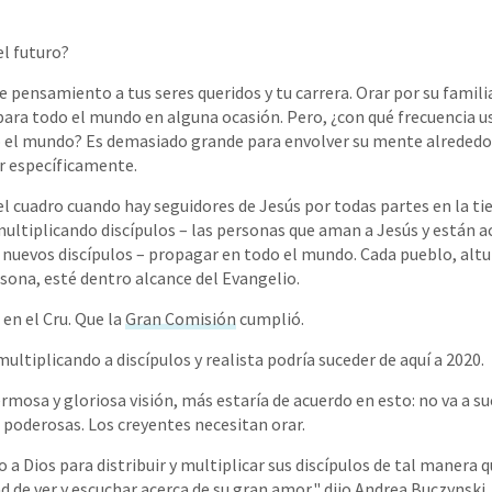
l futuro?
ensamiento a tus seres queridos y tu carrera. Orar por su familia y
para todo el mundo en alguna ocasión. Pero, ¿con qué frecuencia u
do el mundo? Es demasiado grande para envolver su mente alreded
r específicamente.
el cuadro cuando hay seguidores de Jesús por todas partes en la ti
multiplicando discípulos – las personas que aman a Jesús y están 
nuevos discípulos – propagar en todo el mundo. Cada pueblo, altur
rsona, esté dentro alcance del Evangelio.
 en el Cru. Que la
Gran Comisión
cumplió.
ultiplicando a discípulos y realista podría suceder de aquí a 2020.
mosa y gloriosa visión, más estaría de acuerdo en esto: no va a su
poderosas. Los creyentes necesitan orar.
 a Dios para distribuir y multiplicar sus discípulos de tal manera
d de ver y escuchar acerca de su gran amor," dijo Andrea Buczynski,