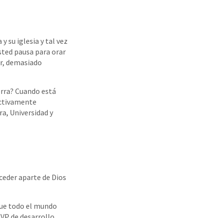
 su iglesia y tal vez
sted pausa para orar
or, demasiado
erra? Cuando está
activamente
a, Universidad y
ceder aparte de Dios
 que todo el mundo
 VP de desarrollo