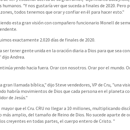
os humanos. "Y nos gustaría ver que suceda a finales de 2020. Pero 
zones, todos tenemos que orar y confiar en él para hacer esto."
tiendo esta gran visión con compañero funcionario Monell de sem
rendente.
fuimos exactamente 2.020 días de finales de 2020.
 ser tener gente unida en la oración diaria a Dios para que sea co
" dijo Andrea.
ontinúa yendo hacia fuera. Orar con nosotros. Orar por el mundo. O
 gran llamada bíblica," dijo Steve vendedores, VP de Cru, "una visi
ndo habría movimientos de Dios que cada persona en el planeta co
idor de Jesús."
 mayor que el Cru. CRU no llegar a 10 millones, multiplicando discí
vo más amplio, del tamaño de Reino de Dios. No sucede aparte de or
 los creyentes en todas partes, el cuerpo entero de Cristo. "