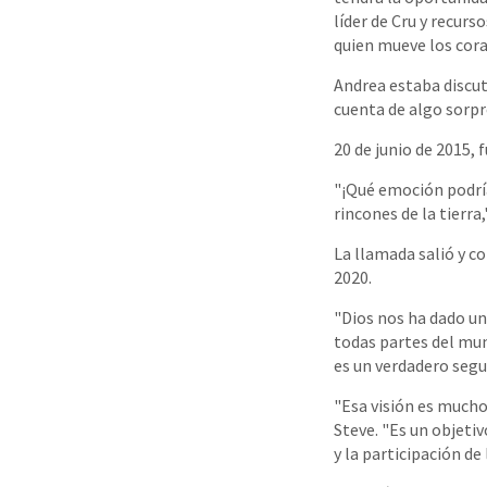
líder de Cru y recurs
quien mueve los cora
Andrea estaba discu
cuenta de algo sorp
20 de junio de 2015, 
"¡Qué emoción podría
rincones de la tierra,
La llamada salió y c
2020.
"Dios nos ha dado una
todas partes del mu
es un verdadero segu
"Esa visión es mucho
Steve. "Es un objeti
y la participación de