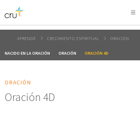
AFRICA
ASIA
EUROPE
LATIN
AMERICA / CARIBBEAN
NORTH AMERICA
OCEANIA
APRENDÉ
CRECIMIENTO ESPIRITUAL
ORACIÓN
NACIDO EN LA ORACIÓN
ORACIÓN
ORACIÓN 4D
ORACIÓN
Oración 4D