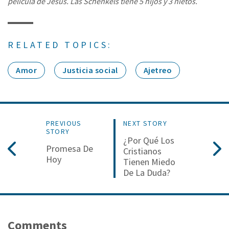
película de Jesús. Las Schenkels tiene 5 hijos y 3 nietos.
RELATED TOPICS:
Amor
Justicia social
Ajetreo
PREVIOUS
NEXT STORY
STORY
¿Por Qué Los
Promesa De
Cristianos
Hoy
Tienen Miedo
De La Duda?
Comments