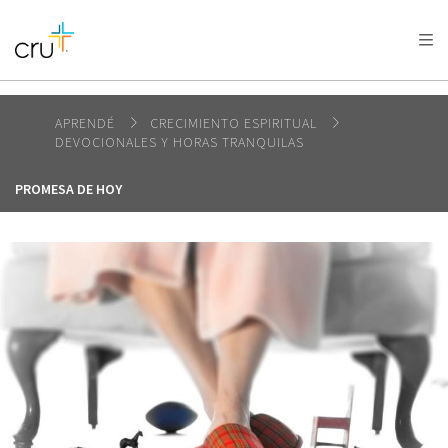
AFRICA
ASIA
EUROPE
LATIN
AMERICA / CARIBBEAN
NORTH AMERICA
OCEANIA
APRENDÉ
CRECIMIENTO ESPIRITUAL
DEVOCIONALES Y HORAS TRANQUILAS
PROMESA DE HOY