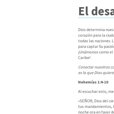
El des
Dios determina nuest
corazón para la ciud
todas las naciones. 
para captar Su pasió
¡Unámonos como el c
Caribe!
Conectar nuestros co
es lo que Dios quiere
Nehemías 1:4-10
Al escuchar esto, me s
«SEÑOR, Dios del cie
tus mandamientos, te
noche ora en favor de