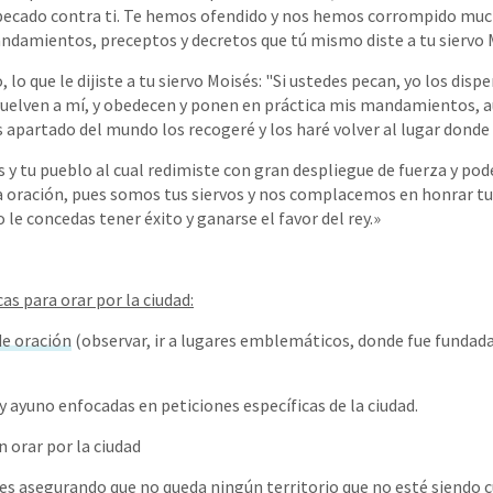
 pecado contra ti. Te hemos ofendido y nos hemos corrompido mu
damientos, preceptos y decretos que tú mismo diste a tu siervo 
, lo que le dijiste a tu siervo Moisés: "Si ustedes pecan, yo los disp
 vuelven a mí, y obedecen y ponen en práctica mis mandamientos, 
s apartado del mundo los recogeré y los haré volver al lugar donde 
s y tu pueblo al cual redimiste con gran despliegue de fuerza y pod
 oración, pues somos tus siervos y nos complacemos en honrar tu
o le concedas tener éxito y ganarse el favor del rey.»
as para orar por la ciudad:
de oración
(observar, ir a lugares emblemáticos, donde fue fundada 
y ayuno enfocadas en peticiones específicas de la ciudad.
n orar por la ciudad
es asegurando que no queda ningún territorio que no esté siendo 