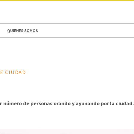
N AMERICA / CARIBBEAN
NORTH AMERICA
QUIENES SOMOS
E CIUDAD
or número de personas orando y ayunando por la ciudad.