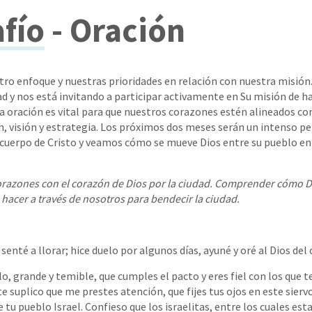
afío
- Oración
ro enfoque y nuestras prioridades en relación con nuestra misión.
ad y nos está invitando a participar activamente en Su misión de ha
La oración es vital para que nuestros corazones estén alineados con
n, visión y estrategia. Los próximos dos meses serán un intenso pe
uerpo de Cristo y veamos cómo se mueve Dios entre su pueblo en 
razones con el corazón de Dios por la ciudad. Comprender cómo Di
 hacer a través de nosotros para bendecir la ciudad.
enté a llorar; hice duelo por algunos días, ayuné y oré al Dios del ci
lo, grande y temible, que cumples el pacto y eres fiel con los que
 suplico que me prestes atención, que fijes tus ojos en este siervo
 tu pueblo Israel. Confieso que los israelitas, entre los cuales es