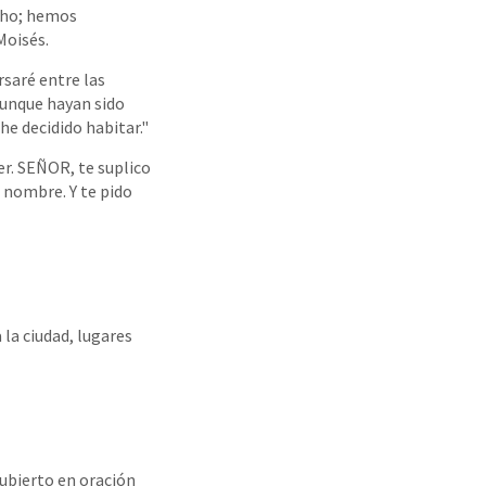
cho; hemos
Moisés.
ersaré entre las
aunque hayan sido
he decidido habitar."
er. SEÑOR, te suplico
 nombre. Y te pido
la ciudad, lugares
cubierto en oración