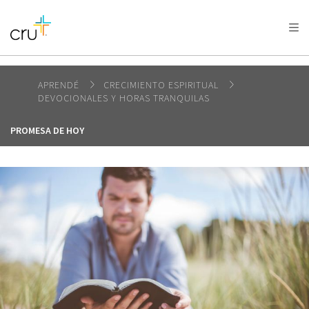
AFRICA
ASIA
EUROPE
LATIN
AMERICA / CARIBBEAN
NORTH AMERICA
OCEANIA
APRENDÉ
CRECIMIENTO ESPIRITUAL
DEVOCIONALES Y HORAS TRANQUILAS
PROMESA DE HOY