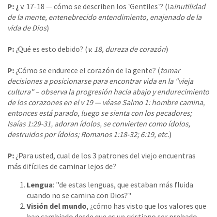
P: ¿
v. 17-18 — cómo se describen los 'Gentiles'? (la
inutilidad
de la mente, entenebrecido entendimiento, enajenado de la
vida de Dios
)
P:
¿Qué es esto debido? (
v. 18, dureza de corazón
)
P:
¿Cómo se endurece el corazón de la gente? (
tomar
decisiones a posicionarse para encontrar vida en la "vieja
cultura" – observa la progresión hacia abajo y endurecimiento
de los corazones en el v 19 — véase Salmo 1: hombre camina,
entonces está parado, luego se sienta con los pecadores;
Isaías 1:29-31, adoran ídolos, se convierten como ídolos,
destruidos por ídolos; Romanos 1:18-32; 6:19, etc.
)
P:
¿Para usted, cual de los 3 patrones del viejo encuentras
más difíciles de caminar lejos de?
Lengua
: "de estas lenguas, que estaban más fluida
cuando no se camina con Dios?"
Visión del mundo
, ¿cómo has visto que los valores que
han cambiado desde que es un cristiano ser probado