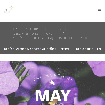
AFRICA
ASIA
EUROPE
LATIN
AMERICA / CARIBBEAN
NORTH AMERICA
OCEANIA
CRECER Y EQUIPAR
CRECER
CRECIMIENTO ESPIRITUAL
40 DÍAS DE CULTO Y BÚSQUEDA DE DIOS JUNTOS
40 DÍAS: VAMOS A ADORAR AL SEÑOR JUNTOS
40 DÍAS DE CULTO 