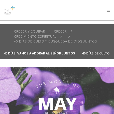
AFRICA
ASIA
EUROPE
LATIN
AMERICA / CARIBBEAN
NORTH AMERICA
OCEANIA
CRECER Y EQUIPAR
CRECER
CRECIMIENTO ESPIRITUAL
40 DÍAS DE CULTO Y BÚSQUEDA DE DIOS JUNTOS
40 DÍAS: VAMOS A ADORAR AL SEÑOR JUNTOS
40 DÍAS DE CULTO 