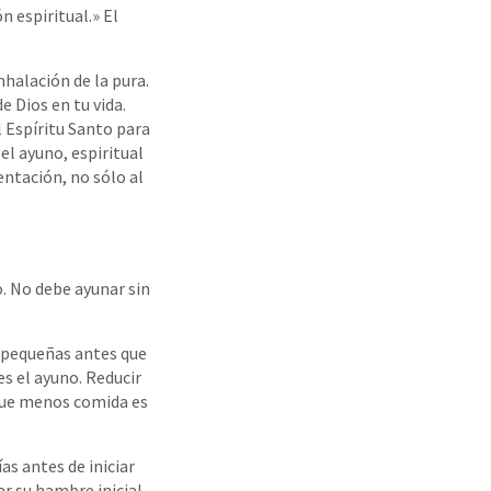
n espiritual.» El
nhalación de la pura.
e Dios en tu vida.
l Espíritu Santo para
el ayuno, espiritual
entación, no sólo al
o. No debe ayunar sin
s pequeñas antes que
s el ayuno. Reducir
que menos comida es
s antes de iniciar
r su hambre inicial