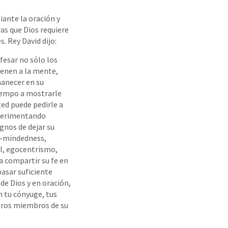
ante la oración y
ras que Dios requiere
. Rey David dijo:
fesar no sólo los
ienen a la mente,
anecer en su
iempo a mostrarle
ed puede pedirle a
xperimentando
ignos de dejar su
y-mindedness,
al, egocentrismo,
a compartir su fe en
pasar suficiente
de Dios y en oración,
n tu cónyuge, tus
otros miembros de su