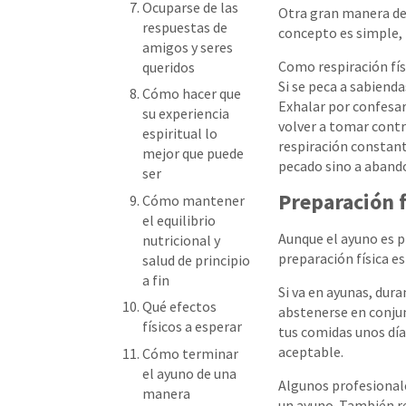
Ocuparse de las
Otra gran manera de p
respuestas de
concepto es simple, 
amigos y seres
Como respiración físi
queridos
Si se peca a sabienda
Cómo hacer que
Exhalar por confesar
su experiencia
volver a tomar contro
espiritual lo
respiración constant
mejor que puede
pecado sino a aband
ser
Preparación f
Cómo mantener
el equilibrio
Aunque el ayuno es p
nutricional y
preparación física es
salud de principio
a fin
Si va en ayunas, dur
Qué efectos
abstenerse en conjun
físicos a esperar
tus comidas unos dí
aceptable.
Cómo terminar
el ayuno de una
Algunos profesionale
manera
un ayuno. También re