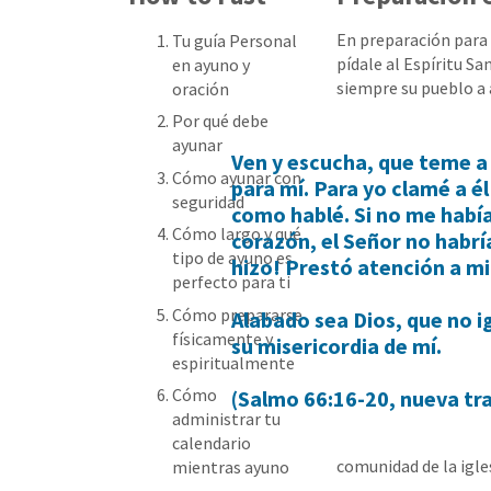
En preparación para 
Tu guía Personal
pídale al Espíritu Sa
en ayuno y
siempre su pueblo a 
oración
Por qué debe
ayunar
Ven y escucha, que teme a D
Cómo ayunar con
para mí. Para yo clamé a é
seguridad
como hablé. Si no me habí
Cómo largo y qué
corazón, el Señor no habrí
tipo de ayuno es
hizo! Prestó atención a mi
perfecto para ti
Cómo prepararse
Alabado sea Dios, que no ig
físicamente y
su misericordia de mí.
espiritualmente
Cómo
(Salmo 66:16-20, nueva tra
administrar tu
calendario
comunidad de la igles
mientras ayuno