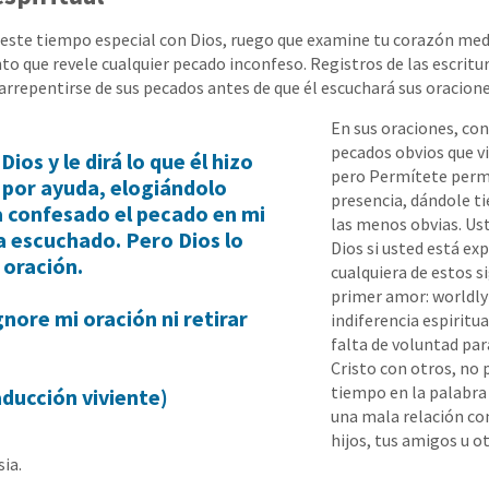
este tiempo especial con Dios, ruego que examine tu corazón medi
nto que revele cualquier pecado inconfeso. Registros de las escritu
arrepentirse de sus pecados antes de que él escuchará sus oraciones
En sus oraciones, con
pecados obvios que v
ios y le dirá lo que él hizo
pero Permítete perm
l por ayuda, elogiándolo
presencia, dándole t
a confesado el pecado en mi
las menos obvias. Ust
a escuchado. Pero Dios lo
Dios si usted está e
 oración.
cualquiera de estos s
primer amor: worldl
nore mi oración ni retirar
indiferencia espiritu
falta de voluntad par
Cristo con otros, no 
tiempo en la palabra 
ducción viviente)
una mala relación co
hijos, tus amigos u 
ia.