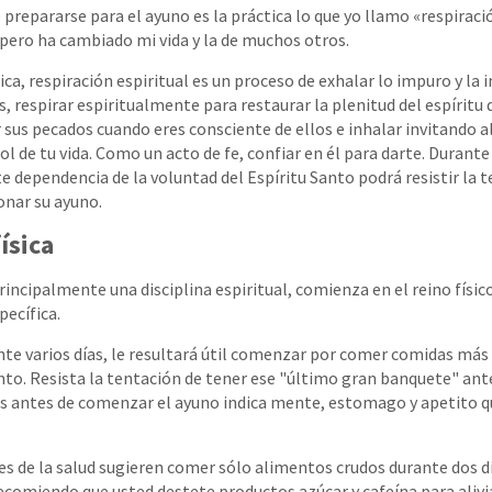
repararse para el ayuno es la práctica lo que yo llamo «respiració
pero ha cambiado mi vida y la de muchos otros.
ca, respiración espiritual es un proceso de exhalar lo impuro y la i
s, respirar espiritualmente para restaurar la plenitud del espíritu d
 sus pecados cuando eres consciente de ellos e inhalar invitando a
l de tu vida. Como un acto de fe, confiar en él para darte. Durante 
e dependencia de la voluntad del Espíritu Santo podrá resistir la t
onar su ayuno.
ísica
rincipalmente una disciplina espiritual, comienza en el reino físic
pecífica.
ante varios días, le resultará útil comenzar por comer comidas má
to. Resista la tentación de tener ese "último gran banquete" ante
as antes de comenzar el ayuno indica mente, estomago y apetito 
s de la salud sugieren comer sólo alimentos crudos durante dos día
comiendo que usted destete productos azúcar y cafeína para alivia