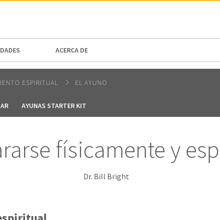
N AMERICA / CARIBBEAN
NORTH AMERICA
DADES
ACERCA DE
IENTO ESPIRITUAL
EL AYUNO
NAR
AYUNAS STARTER KIT
arse físicamente y esp
Dr. Bill Bright
spiritual