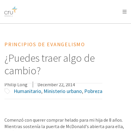
AFRICA
ASIA
EUROPE
LATIN
AMERICA / CARIBBEAN
NORTH AMERICA
OCEANIA
PRINCIPIOS DE EVANGELISMO
¿Puedes traer algo de
cambio?
Philip Long
December 22, 2014
Humanitario
,
Ministerio urbano
,
Pobreza
Comenzó con querer comprar helado para mi hija de 8 años.
Mientras sostenía la puerta de McDonald's abierta para ella,