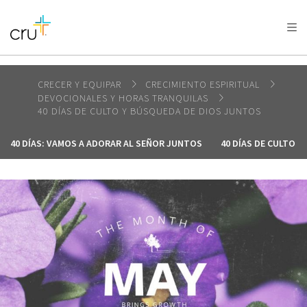
AFRICA
ASIA
EUROPE
LATIN
AMERICA / CARIBBEAN
NORTH AMERICA
OCEANIA
CRECER Y EQUIPAR
CRECIMIENTO ESPIRITUAL
DEVOCIONALES Y HORAS TRANQUILAS
40 DÍAS DE CULTO Y BÚSQUEDA DE DIOS JUNTOS
40 DÍAS: VAMOS A ADORAR AL SEÑOR JUNTOS
40 DÍAS DE CULTO 