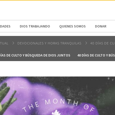
N AMERICA / CARIBBEAN
NORTH AMERICA
DADES
DIOS TRABAJANDO
QUIENES SOMOS
DONAR
ITUAL
DEVOCIONALES Y HORAS TRANQUILAS
40 DÍAS DE C
DÍAS DE CULTO Y BÚSQUEDA DE DIOS JUNTOS
40 DÍAS DE CULTO Y B