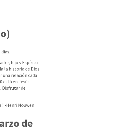
zo)
 días.
dre, hijo y Espíritu
a la historia de Dios
r una relación cada
0 está en Jesús.
 Disfrutar de
".
-Henri Nouwen
marzo de