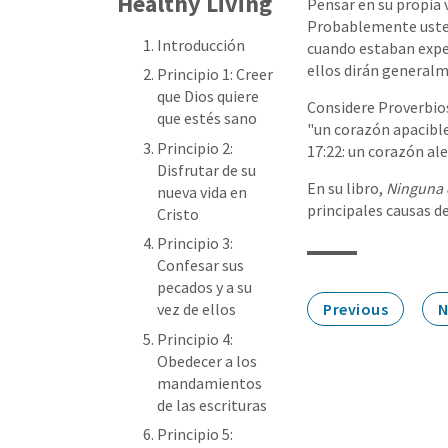
Healthy Living
Pensar en su propia
Probablemente usted 
Introducción
cuando estaban expe
ellos dirán generalm
Principio 1: Creer
que Dios quiere
Considere Proverbios 
que estés sano
"un corazón apacible
Principio 2:
17:22: un corazón al
Disfrutar de su
En su libro,
Ninguna 
nueva vida en
principales causas 
Cristo
Principio 3:
Confesar sus
pecados y a su
Previous
N
vez de ellos
Principio 4:
Obedecer a los
mandamientos
de las escrituras
Principio 5: