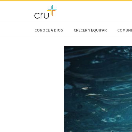
AFRICA
ASIA
EUROPE
LATI
CONOCE A DIOS
CRECER Y EQUIPAR
COMUNI