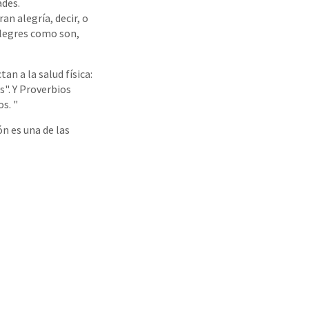
ades.
n alegría, decir, o
legres como son,
an a la salud física:
s". Y Proverbios
s. "
ón es una de las