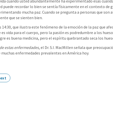
 vida cuando usted abundantemente ha experimentado esas cualid
puede recordar lo bien se sentía físicamente en el contexto de gra
rimentando mucha paz. Cuando se pregunta a personas que son a
ente que se sienten bien.
14:30, que ilustra este fenómeno de la emoción de la paz que afect
 es vida para el cuerpo, pero la pasión es podredumbre a los hueso
egre es buena medicina, pero el espíritu quebrantado seca los hueso
de estas enfermedades
, el Dr. S.I. MacMillen señala que preocupaci
de muchas enfermedades prevalentes en América hoy.
ext