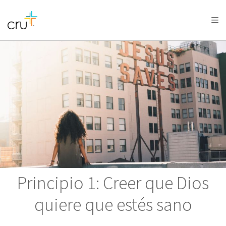
AFRICA
ASIA
EUROPE
LATIN
AMERICA / CARIBBEAN
NORTH AMERICA
OCEANIA
Principio 1: Creer que Dios
quiere que estés sano