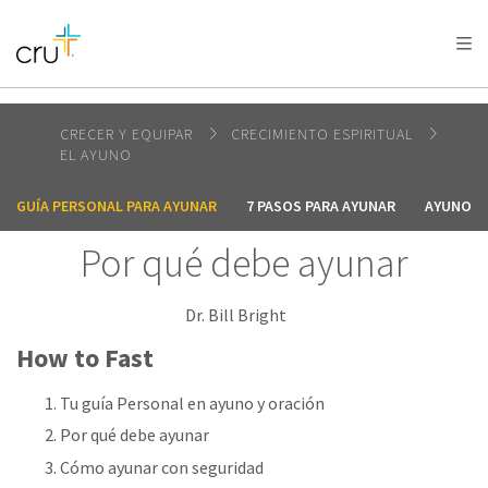
AFRICA
ASIA
EUROPE
LATIN
AMERICA / CARIBBEAN
NORTH AMERICA
OCEANIA
CRECER Y EQUIPAR
CRECIMIENTO ESPIRITUAL
EL AYUNO
GUÍA PERSONAL PARA AYUNAR
7 PASOS PARA AYUNAR
AYUNO: K
Por qué debe ayunar
Dr. Bill Bright
How to Fast
Tu guía Personal en ayuno y oración
Por qué debe ayunar
Cómo ayunar con seguridad