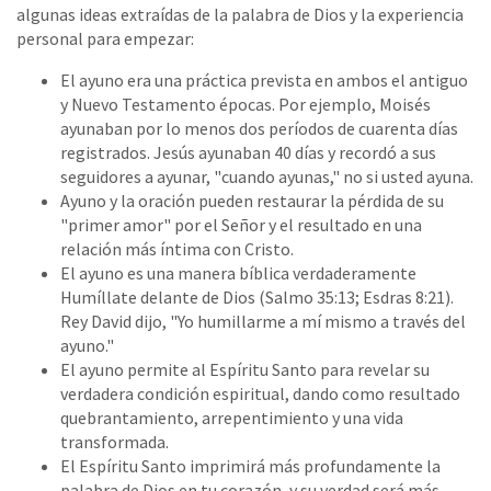
algunas ideas extraídas de la palabra de Dios y la experiencia
personal para empezar:
El ayuno era una práctica prevista en ambos el antiguo
y Nuevo Testamento épocas. Por ejemplo, Moisés
ayunaban por lo menos dos períodos de cuarenta días
registrados. Jesús ayunaban 40 días y recordó a sus
seguidores a ayunar, "cuando ayunas," no si usted ayuna.
Ayuno y la oración pueden restaurar la pérdida de su
"primer amor" por el Señor y el resultado en una
relación más íntima con Cristo.
El ayuno es una manera bíblica verdaderamente
Humíllate delante de Dios (Salmo 35:13; Esdras 8:21).
Rey David dijo, "Yo humillarme a mí mismo a través del
ayuno."
El ayuno permite al Espíritu Santo para revelar su
verdadera condición espiritual, dando como resultado
quebrantamiento, arrepentimiento y una vida
transformada.
El Espíritu Santo imprimirá más profundamente la
palabra de Dios en tu corazón, y su verdad será más