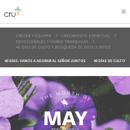
AFRICA
ASIA
EUROPE
LATIN
AMERICA / CARIBBEAN
NORTH AMERICA
OCEANIA
CRECER Y EQUIPAR
CRECIMIENTO ESPIRITUAL
DEVOCIONALES Y HORAS TRANQUILAS
40 DÍAS DE CULTO Y BÚSQUEDA DE DIOS JUNTOS
40 DÍAS: VAMOS A ADORAR AL SEÑOR JUNTOS
40 DÍAS DE CULTO 