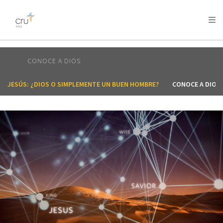
AFRICA
ASIA
EUROPE
LATIN
AMERICA / CARIBBEAN
NORTH AMERICA
OCEANIA
CONOCE A DIOS
JESÚS: ¿DIOS O SIMPLEMENTE UN BUEN HOMBRE?
CONOCE A DIOS