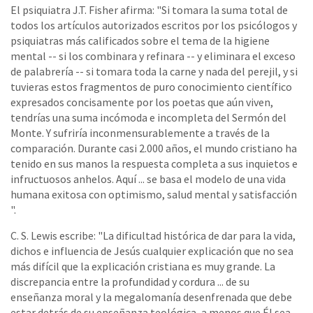
El psiquiatra J.T. Fisher afirma: "Si tomara la suma total de
todos los artículos autorizados escritos por los psicólogos y
psiquiatras más calificados sobre el tema de la higiene
mental -- si los combinara y refinara -- y eliminara el exceso
de palabrería -- si tomara toda la carne y nada del perejil, y si
tuvieras estos fragmentos de puro conocimiento científico
expresados ​​concisamente por los poetas que aún viven,
tendrías una suma incómoda e incompleta del Sermón del
Monte. Y sufriría inconmensurablemente a través de la
comparación. Durante casi 2.000 años, el mundo cristiano ha
tenido en sus manos la respuesta completa a sus inquietos e
infructuosos anhelos. Aquí ... se basa el modelo de una vida
humana exitosa con optimismo, salud mental y satisfacción
".
C. S. Lewis escribe: "La dificultad histórica de dar para la vida,
dichos e influencia de Jesús cualquier explicación que no sea
más difícil que la explicación cristiana es muy grande. La
discrepancia entre la profundidad y cordura ... de su
enseñanza moral y la megalomanía desenfrenada que debe
estar detrás de su enseñanza teológica, a menos que Él sea