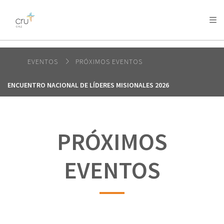
AFRICA
ASIA
EUROPE
LATIN
AMERICA / CARIBBEAN
NORTH AMERICA
OCEANIA
EVENTOS
PRÓXIMOS EVENTOS
ENCUENTRO NACIONAL DE LÍDERES MISIONALES 2026
PRÓXIMOS
EVENTOS