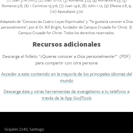
(1) Juan 3:16 (NVI); (2) Juan 10:10; (3) Romanos 3:23; (4) Romanos 6:23; (5)
Romanos 5:8; (6) 1 Corintios 15:3-6; (7) Juan 14:6; (8) John 1:12; (9) Efesios 2:8, 9;
(10) Apocalipsis 3:20
Adaptado de "Conoces las Cuatro Leyes Espirituales" y "Te gustaría conocer a Dios
personalmente", por el Dr. Bill Bright, fundador de Campus Crusade for Christ. ©
Campus Crusade for Christ. Todos los derechos reservados.
Recursos adicionales
Descarga el folleto "
¿Quieres conocer a Dios personalmente?"
(PDF)
para compartir con otra persona
Acceder a este contenido en la mayoría de los principales idiomas del
mundo
Descarga ésta y otras herramientas de evangelismo a tu teléfono a
través de la App GodTools
Grajales 2140, Santiago