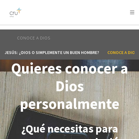
AFRICA
ASIA
EUROPE
LATIN
AMERICA / CARIBBEAN
NORTH AMERICA
OCEANIA
CONOCE A DIOS
JESÚS: ¿DIOS O SIMPLEMENTE UN BUEN HOMBRE?
CONOCE A DIOS
Quieres conocer a
Dios
personalmente
¿Qué necesitas para