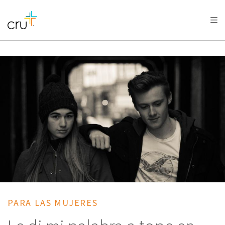
AFRICA
ASIA
EUROPE
LATIN
AMERICA / CARIBBEAN
NORTH AMERICA
OCEANIA
PARA LAS MUJERES