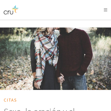
AFRICA
ASIA
EUROPE
LATIN
AMERICA / CARIBBEAN
NORTH AMERICA
OCEANIA
CITAS