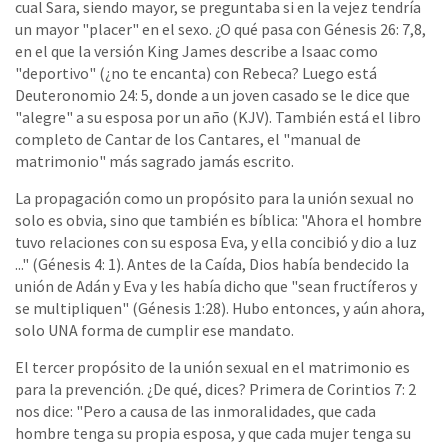
cual Sara, siendo mayor, se preguntaba si en la vejez tendría
un mayor "placer" en el sexo. ¿O qué pasa con Génesis 26: 7,8,
en el que la versión King James describe a Isaac como
"deportivo" (¿no te encanta) con Rebeca? Luego está
Deuteronomio 24: 5, donde a un joven casado se le dice que
"alegre" a su esposa por un año (KJV). También está el libro
completo de Cantar de los Cantares, el "manual de
matrimonio" más sagrado jamás escrito.
La propagación como un propósito para la unión sexual no
solo es obvia, sino que también es bíblica: "Ahora el hombre
tuvo relaciones con su esposa Eva, y ella concibió y dio a luz
..." (Génesis 4: 1). Antes de la Caída, Dios había bendecido la
unión de Adán y Eva y les había dicho que "sean fructíferos y
se multipliquen" (Génesis 1:28). Hubo entonces, y aún ahora,
solo UNA forma de cumplir ese mandato.
El tercer propósito de la unión sexual en el matrimonio es
para la prevención. ¿De qué, dices? Primera de Corintios 7: 2
nos dice: "Pero a causa de las inmoralidades, que cada
hombre tenga su propia esposa, y que cada mujer tenga su