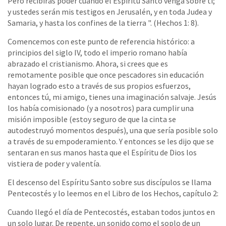
Pero recibirás poder cuando el Espíritu Santo venga sobre ti;
y ustedes serán mis testigos en Jerusalén, y en toda Judea y
Samaria, y hasta los confines de la tierra ". (Hechos 1: 8).
Comencemos con este punto de referencia histórico: a
principios del siglo IV, todo el imperio romano había
abrazado el cristianismo. Ahora, si crees que es
remotamente posible que once pescadores sin educación
hayan logrado esto a través de sus propios esfuerzos,
entonces tú, mi amigo, tienes una imaginación salvaje. Jesús
los había comisionado (y a nosotros) para cumplir una
misión imposible (estoy seguro de que la cinta se
autodestruyó momentos después), una que sería posible solo
a través de su empoderamiento. Y entonces se les dijo que se
sentaran en sus manos hasta que el Espíritu de Dios los
vistiera de poder y valentía.
El descenso del Espíritu Santo sobre sus discípulos se llama
Pentecostés y lo leemos en el Libro de los Hechos, capítulo 2:
Cuando llegó el día de Pentecostés, estaban todos juntos en
un solo lugar. De repente, un sonido como el soplo de un