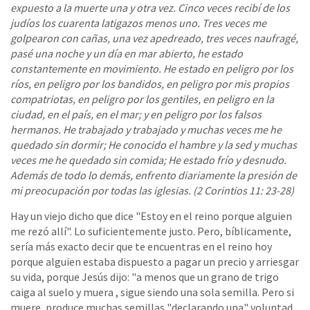
expuesto a la muerte una y otra vez. Cinco veces recibí de los
judíos los cuarenta latigazos menos uno. Tres veces me
golpearon con cañas, una vez apedreado, tres veces naufragé,
pasé una noche y un día en mar abierto, he estado
constantemente en movimiento. He estado en peligro por los
ríos, en peligro por los bandidos, en peligro por mis propios
compatriotas, en peligro por los gentiles, en peligro en la
ciudad, en el país, en el mar; y en peligro por los falsos
hermanos. He trabajado y trabajado y muchas veces me he
quedado sin dormir; He conocido el hambre y la sed y muchas
veces me he quedado sin comida; He estado frío y desnudo.
Además de todo lo demás, enfrento diariamente la presión de
mi preocupación por todas las iglesias. (2 Corintios 11: 23-28)
Hay un viejo dicho que dice "Estoy en el reino porque alguien
me rezó allí". Lo suficientemente justo. Pero, bíblicamente,
sería más exacto decir que te encuentras en el reino hoy
porque alguien estaba dispuesto a pagar un precio y arriesgar
su vida, porque Jesús dijo: "a menos que un grano de trigo
caiga al suelo y muera , sigue siendo una sola semilla. Pero si
muere, produce muchas semillas "declarando una" voluntad