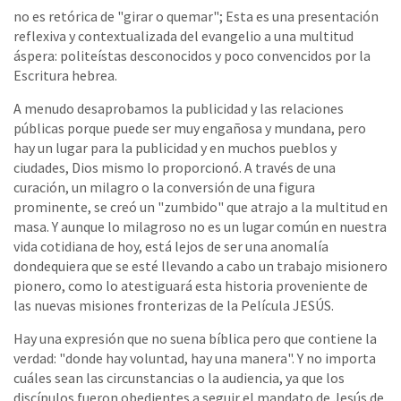
no es retórica de "girar o quemar"; Esta es una presentación
reflexiva y contextualizada del evangelio a una multitud
áspera: politeístas desconocidos y poco convencidos por la
Escritura hebrea.
A menudo desaprobamos la publicidad y las relaciones
públicas porque puede ser muy engañosa y mundana, pero
hay un lugar para la publicidad y en muchos pueblos y
ciudades, Dios mismo lo proporcionó. A través de una
curación, un milagro o la conversión de una figura
prominente, se creó un "zumbido" que atrajo a la multitud en
masa. Y aunque lo milagroso no es un lugar común en nuestra
vida cotidiana de hoy, está lejos de ser una anomalía
dondequiera que se esté llevando a cabo un trabajo misionero
pionero, como lo atestiguará esta historia proveniente de
las nuevas misiones fronterizas de la Película JESÚS.
Hay una expresión que no suena bíblica pero que contiene la
verdad: "donde hay voluntad, hay una manera". Y no importa
cuáles sean las circunstancias o la audiencia, ya que los
discípulos fueron obedientes a seguir el mandato de Jesús de