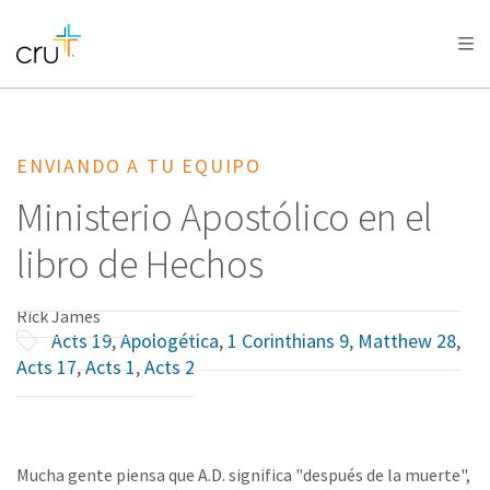
AFRICA
ASIA
EUROPE
LATIN
AMERICA / CARIBBEAN
NORTH AMERICA
OCEANIA
ENVIANDO A TU EQUIPO
Ministerio Apostólico en el
libro de Hechos
Rick James
Acts 19
,
Apologética
,
1 Corinthians 9
,
Matthew 28
,
Acts 17
,
Acts 1
,
Acts 2
Mucha gente piensa que A.D. significa "después de la muerte",