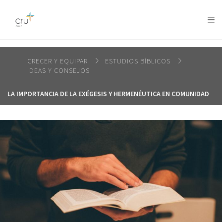
AFRICA
ASIA
EUROPE
LATIN
AMERICA / CARIBBEAN
NORTH AMERICA
OCEANIA
CRECER Y EQUIPAR
ESTUDIOS BÍBLICOS
IDEAS Y CONSEJOS
LA IMPORTANCIA DE LA EXÉGESIS Y HERMENÉUTICA EN COMUNIDAD