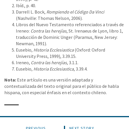
Ibíd., p. 40.
Darrell L. Bock,
Rompiendo el Código Da Vinci
(Nashville: Thomas Nelson, 2006).
Libros del Nuevo Testamento referenciados a través de
Ireneo:
Contra las herejías
, St. Irenaeus de Lyon, libro 1,
traducción de Dominic Unger (Paramus, New Jersey:
Newman, 1991).
Eusebio,
Historia Ecclesiastica
(Oxford: Oxford
University Press, 1999), 3.39.15.
Ireneo,
Contra las herejías
, 3.1.1.
Eusebio,
Historia Ecclesiastica
, 3.39.4.
Nota:
Este artículo es una versión adaptada y
contextualizada del texto original para el público de habla
hispana, con especial énfasis en el contexto chileno.
PREVIOUS
NEXT STORY