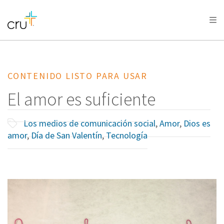
AFRICA
ASIA
EUROPE
LATIN
AMERICA / CARIBBEAN
NORTH AMERICA
OCEANIA
CONTENIDO LISTO PARA USAR
El amor es suficiente
Los medios de comunicación social
,
Amor
,
Dios es
amor
,
Día de San Valentín
,
Tecnología