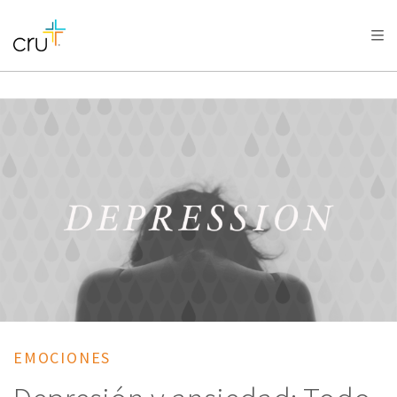
AFRICA
ASIA
EUROPE
LATIN
AMERICA / CARIBBEAN
NORTH AMERICA
OCEANIA
EMOCIONES