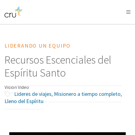
AFRICA
ASIA
EUROPE
LATIN
AMERICA / CARIBBEAN
NORTH AMERICA
OCEANIA
LIDERANDO UN EQUIPO
Recursos Escenciales del
Espíritu Santo
Vision Video
Lideres de viajes
,
Misionero a tiempo completo
,
Lleno del Espíritu