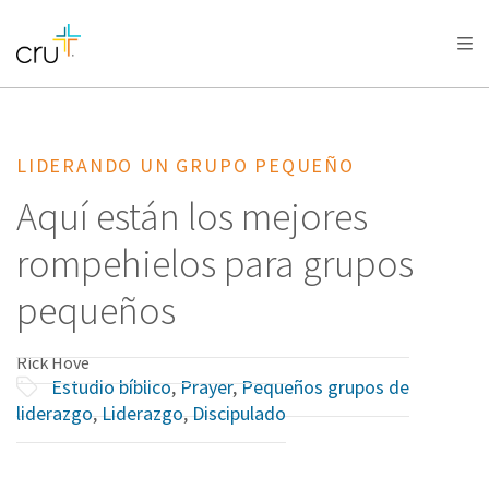
AFRICA
ASIA
EUROPE
LATIN
AMERICA / CARIBBEAN
NORTH AMERICA
OCEANIA
LIDERANDO UN GRUPO PEQUEÑO
Aquí están los mejores
rompehielos para grupos
pequeños
Rick Hove
Estudio bíblico
,
Prayer
,
Pequeños grupos de
liderazgo
,
Liderazgo
,
Discipulado