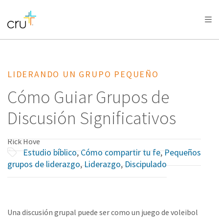
AFRICA
ASIA
EUROPE
LATIN
AMERICA / CARIBBEAN
NORTH AMERICA
OCEANIA
LIDERANDO UN GRUPO PEQUEÑO
Cómo Guiar Grupos de
Discusión Significativos
Rick Hove
Estudio bíblico
,
Cómo compartir tu fe
,
Pequeños
grupos de liderazgo
,
Liderazgo
,
Discipulado
Una discusión grupal puede ser como un juego de voleibol