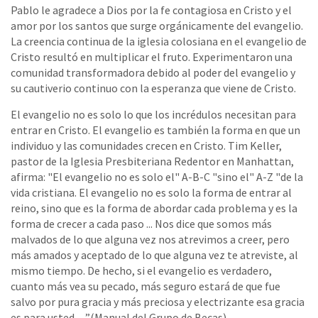
Pablo le agradece a Dios por la fe contagiosa en Cristo y el
amor por los santos que surge orgánicamente del evangelio.
La creencia continua de la iglesia colosiana en el evangelio de
Cristo resultó en multiplicar el fruto. Experimentaron una
comunidad transformadora debido al poder del evangelio y
su cautiverio continuo con la esperanza que viene de Cristo.
El evangelio no es solo lo que los incrédulos necesitan para
entrar en Cristo. El evangelio es también la forma en que un
individuo y las comunidades crecen en Cristo. Tim Keller,
pastor de la Iglesia Presbiteriana Redentor en Manhattan,
afirma: "El evangelio no es solo el" A-B-C "sino el" A-Z "de la
vida cristiana. El evangelio no es solo la forma de entrar al
reino, sino que es la forma de abordar cada problema y es la
forma de crecer a cada paso ... Nos dice que somos más
malvados de lo que alguna vez nos atrevimos a creer, pero
más amados y aceptado de lo que alguna vez te atreviste, al
mismo tiempo. De hecho, si el evangelio es verdadero,
cuanto más vea su pecado, más seguro estará de que fue
salvo por pura gracia y más preciosa y electrizante esa gracia
es para usted ... ”(Manual del Grupo de Becas)