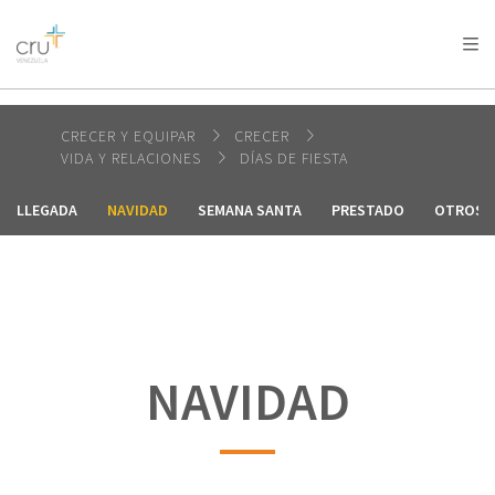
AFRICA
ASIA
EUROPE
LATIN
AMERICA / CARIBBEAN
NORTH AMERICA
OCEANIA
CRECER Y EQUIPAR
CRECER
VIDA Y RELACIONES
DÍAS DE FIESTA
LLEGADA
NAVIDAD
SEMANA SANTA
PRESTADO
OTROS
NAVIDAD