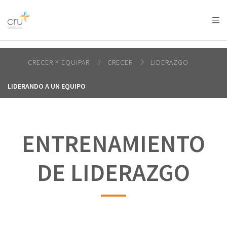
AFRICA
ASIA
EUROPE
LATIN
AMERICA / CARIBBEAN
NORTH AMERICA
OCEANIA
CRECER Y EQUIPAR
CRECER
LIDERAZGO
LIDERANDO A UN EQUIPO
ENTRENAMIENTO
DE LIDERAZGO