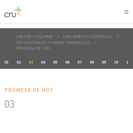
AFRICA
ASIA
EUROPE
LATIN
AMERICA / CARIBBEAN
NORTH AMERICA
OCEANIA
CRECER Y EQUIPAR
CRECIMIENTO ESPIRITUAL
DEVOCIONALES Y HORAS TRANQUILAS
PROMESA DE HOY
01
02
03
04
05
06
07
08
09
10
11
PROMESA DE HOY
03