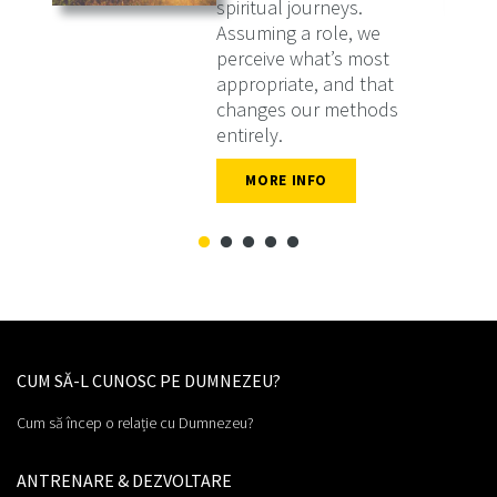
spiritual journeys.
Assuming a role, we
perceive what’s most
appropriate, and that
changes our methods
entirely.
CUM SĂ-L CUNOSC PE DUMNEZEU?
Cum să încep o relație cu Dumnezeu?
ANTRENARE & DEZVOLTARE