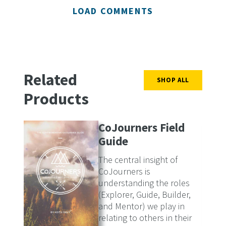
LOAD COMMENTS
Related
SHOP ALL
Products
CoJourners Field
Guide
The central insight of
CoJourners is
understanding the roles
(Explorer, Guide, Builder,
and Mentor) we play in
relating to others in their