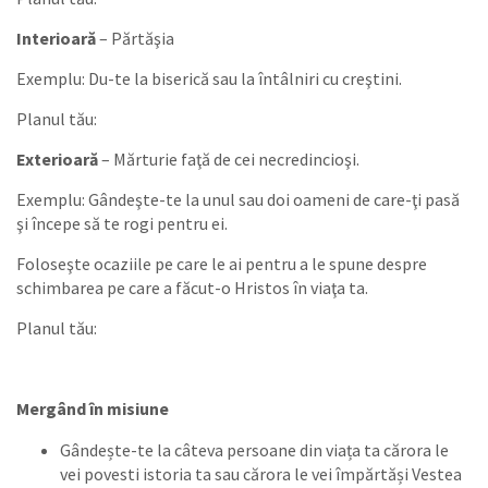
Interioară
– Părtăşia
Exemplu: Du-te la biserică sau la întâlniri cu creştini.
Planul tău:
Exterioară
– Mărturie faţă de cei necredincioşi.
Exemplu: Gândeşte-te la unul sau doi oameni de care-ţi pasă
şi începe să te rogi pentru ei.
Foloseşte ocaziile pe care le ai pentru a le spune despre
schimbarea pe care a făcut-o Hristos în viaţa ta.
Planul tău:
Mergând în misiune
Gândește-te la câteva persoane din viața ta cărora le
vei povesti istoria ta sau cărora le vei împărtăși Vestea