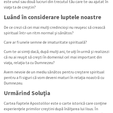
este unul sau două lucruri din trecutul tău care te-au ajutat în
viaţa ta de creştin?
Luând în considerare luptele noastre
De ce crezi că cei mai mulţi credincioşi nu reuşesc să crească
spiritual într-un ritm normal şi sănătos?
Care ar fi unele semne de imaturitate spirituală?
Cum te-ai simţi dacă, după mulţi ani, te uiţi în urmă şi realizezi
că nu ai reuşit să creşti în domeniul cel mai important din
viaţa, relaţia ta cu Dumnezeu?
Avem nevoie de un mediu sănătos pentru creştere spiritual
pentru a fi siguri că vom deveni maturi în relaţia noastră cu
Dumnezeu.
Urmărind Soluţia
Cartea Faptele Apostolilor este o carte istorică care conţine
experienţele primilor creştini după înălţarea lui Iisus. În