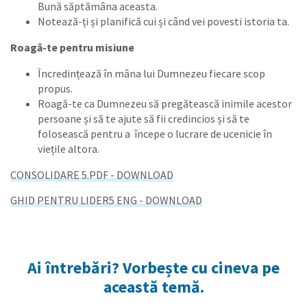
Bună săptămâna aceasta.
Notează-ți și planifică cui și când vei povesti istoria ta.
Roagă-te pentru misiune
Încredințează în mâna lui Dumnezeu fiecare scop
propus.
Roagă-te ca Dumnezeu să pregătească inimile acestor
persoane și să te ajute să fii credincios și să te
folosească pentru a începe o lucrare de ucenicie în
viețile altora.
CONSOLIDARE 5.PDF - DOWNLOAD
GHID PENTRU LIDER5 ENG - DOWNLOAD
Ai întrebări? Vorbește cu cineva pe
această temă.