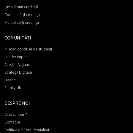
Umblă prin credință
Comunică-ți credința
Multiplică-ți credința
COMUNITĂȚI
Mișcări conduse de studenți
Leader Impact
Atleți în Acțiune
Strategii Digitale
Biserici
Family Life
DESPRE NOI
Cine suntem?
Contacte
Politica de Confidențialitate