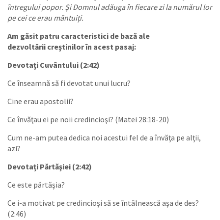
întregului popor. Și Domnul adăuga în fiecare zi la numărul lor
pe cei ce erau mântuiți.
Am găsit patru caracteristici de bază ale
dezvoltării creştinilor în acest pasaj:
Devotaţi Cuvântului (2:42)
Ce înseamnă să fi devotat unui lucru?
Cine erau apostolii?
Ce învăţau ei pe noii credincioşi? (Matei 28:18-20)
Cum ne-am putea dedica noi acestui fel de a învăţa pe alţii,
azi?
Devotaţi Părtăşiei (2:42)
Ce este părtăşia?
Ce i-a motivat pe credincioşi să se întâlnească aşa de des?
(2:46)