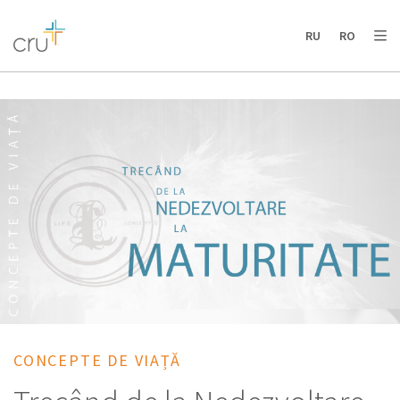
AFRICA
ASIA
EUROPE
LATIN
RU
RO
AMERICA / CARIBBEAN
NORTH AMERICA
OCEANIA
CONCEPTE DE VIAȚĂ