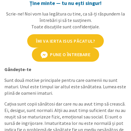
Ține minte — tu nu ești singur!
Scrie-ne! Noi vom lua legătura cu tine, ca să-ți răspundem la
întrebări și să te susținem.
Toate discuțiile sunt confidențiale.
ÎMI VA IERTA ISUS PĂCATUL?
PUNE O ÎNTREBARE
Gândește-te
Sunt două motive principale pentru care oamenii nu sunt
maturi. Unul este timpul iar altul este sănătatea. Lumea este
plină de oameni imaturi.
Cațiva sunt copii sănătosi dar care nu au avut timp să crească.
Ei, desigur, sunt normali. Alții au avut timp suficient dar nu au
reușit să se maturizeze fizic, emoțional sau social. Ei sunt o
sursă de ingrijorare. Imaturitatea lor nu este normală și pot
indica fie o problemă de sănătate fie un mediu nesănătos de