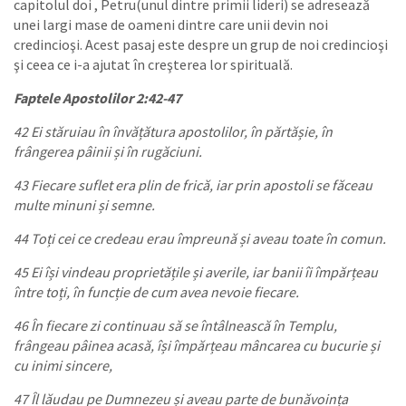
capitolul doi , Petru(unul dintre primii lideri) se adresează
unei largi mase de oameni dintre care unii devin noi
credincioşi. Acest pasaj este despre un grup de noi credincioşi
şi ceea ce i-a ajutat în creşterea lor spirituală.
Faptele Apostolilor 2:42-47
42 Ei stăruiau în învățătura apostolilor, în părtășie, în
frângerea pâinii și în rugăciuni.
43 Fiecare suflet era plin de frică, iar prin apostoli se făceau
multe minuni și semne.
44 Toți cei ce credeau erau împreună și aveau toate în comun.
45 Ei își vindeau proprietățile și averile, iar banii îi împărțeau
între toți, în funcție de cum avea nevoie fiecare.
46 În fiecare zi continuau să se întâlnească în Templu,
frângeau pâinea acasă, își împărțeau mâncarea cu bucurie și
cu inimi sincere,
47 Îl lăudau pe Dumnezeu și aveau parte de bunăvoința