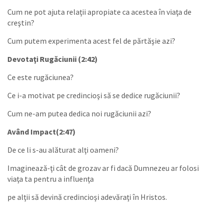
Cum ne pot ajuta relaţii apropiate ca acestea în viaţa de
creştin?
Cum putem experimenta acest fel de părtăşie azi?
Devotaţi Rugăciunii (2:42)
Ce este rugăciunea?
Ce i-a motivat pe credincioşi să se dedice rugăciunii?
Cum ne-am putea dedica noi rugăciunii azi?
Având Impact(2:47)
De ce li s-au alăturat alţi oameni?
Imaginează-ţi cât de grozav ar fi dacă Dumnezeu ar folosi
viaţa ta pentru a influenţa
pe alţii să devină credincioşi adevăraţi în Hristos.