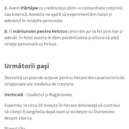
C.
Avem
Părtăşie
cu credincioșii dintr-o comunitate creștină
sau biserică. Aceasta ne ajută să experimentăm harul și
adevărul în relațiile personale.
D.
Îl
mărturisim pentru Hristos
celor din jur la fel prin har și
adevăr. În felul acesta le dăm posibilitatea și altora să aibă
relație personală cu Hrisos.
Următorii paşi
Dezvoltă un plan de acţiune pentru fiecare din caracteristicile
relaţionale ale mediului de creştere.
Verticală
- Cuvântul şi Rugăciunea.
Expemlu: Ia circa 10 minute în fiecare dimineaţă să continui
să citeşti Evanghelia după Ioan şi vorbeşte cu Dumnezeu
despre ziua ta.
Planul tău: