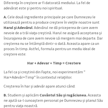
Diferenţa în creştere ar fi datorată mediului. La fel de
adevărat este şi pentru noi spiritual.
A.
Cele două ingrediente principale pe care Dumnezeu le
utilizează pentru a produce creştere în vieţile noastre sunt
Harul şi Adevărul
. Adevărul ne dă priceperea de care avem
nevoie de a trăi viaţa creştină. Harul ne asigură acceptarea şi
încurajarea de care avem nevoie să mergem mai departe. Dar
creşterea nu se întâmplă dintr-o dată. Aceasta apare ca un
proces în timp. Astfel, formula pentru un mediu ideal de
creştere este:
Har + Adevar + Timp = Crestere
La fel ca şi creştinii din Fapte, noi experimentăm ”
Har+Adevăr+Timp” în contextul relaţiilor.
Creșterea în har și adevăr apare atunci când:
B.
Studiem și aplicăm
Cuvântul Său şi rugăciunea.
Aceasta
ne ajută sa-l cunoaștem personal pe Dumnezeu și planul Său
pentru viața noastră.