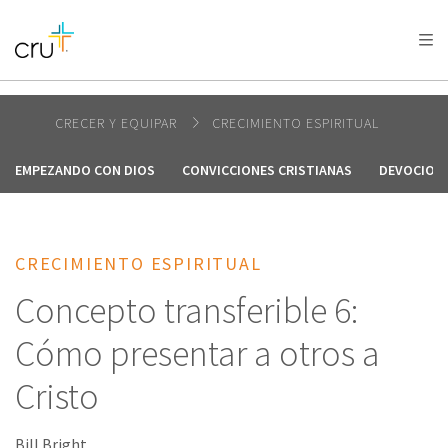
AFRICA
ASIA
EUROPE
LATIN
AMERICA / CARIBBEAN
NORTH AMERICA
OCEANIA
CRECER Y EQUIPAR
CRECIMIENTO ESPIRITUAL
EMPEZANDO CON DIOS
CONVICCIONES CRISTIANAS
DEVOCION
CRECIMIENTO ESPIRITUAL
Concepto transferible 6:
Cómo presentar a otros a
Cristo
Bill Bright