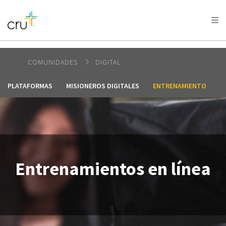
AFRICA
ASIA
EUROPE
LATIN
AMERICA / CARIBBEAN
NORTH AMERICA
OCEANIA
COMUNIDADES
DIGITAL
PLATAFORMAS
MISIONEROS DIGITALES
ENTRENAMIENTO
A
Entrenamientos en línea