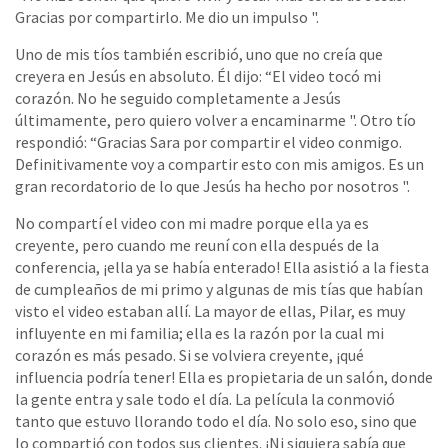
Gracias por compartirlo. Me dio un impulso ".
Uno de mis tíos también escribió, uno que no creía que
creyera en Jesús en absoluto. Él dijo: “El video tocó mi
corazón. No he seguido completamente a Jesús
últimamente, pero quiero volver a encaminarme ". Otro tío
respondió: “Gracias Sara por compartir el video conmigo.
Definitivamente voy a compartir esto con mis amigos. Es un
gran recordatorio de lo que Jesús ha hecho por nosotros ".
No compartí el video con mi madre porque ella ya es
creyente, pero cuando me reuní con ella después de la
conferencia, ¡ella ya se había enterado! Ella asistió a la fiesta
de cumpleaños de mi primo y algunas de mis tías que habían
visto el video estaban allí. La mayor de ellas, Pilar, es muy
influyente en mi familia; ella es la razón por la cual mi
corazón es más pesado. Si se volviera creyente, ¡qué
influencia podría tener! Ella es propietaria de un salón, donde
la gente entra y sale todo el día. La película la conmovió
tanto que estuvo llorando todo el día. No solo eso, sino que
lo compartió con todos sus clientes. ¡Ni siquiera sabía que