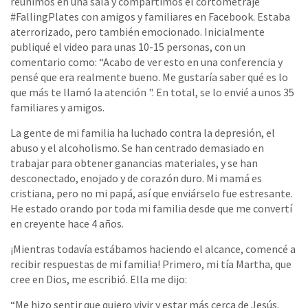
reunimos en una sala y compartimos el cortometraje
#FallingPlates con amigos y familiares en Facebook. Estaba
aterrorizado, pero también emocionado. Inicialmente
publiqué el video para unas 10-15 personas, con un
comentario como: “Acabo de ver esto en una conferencia y
pensé que era realmente bueno. Me gustaría saber qué es lo
que más te llamó la atención ". En total, se lo envié a unos 35
familiares y amigos.
La gente de mi familia ha luchado contra la depresión, el
abuso y el alcoholismo. Se han centrado demasiado en
trabajar para obtener ganancias materiales, y se han
desconectado, enojado y de corazón duro. Mi mamá es
cristiana, pero no mi papá, así que enviárselo fue estresante.
He estado orando por toda mi familia desde que me convertí
en creyente hace 4 años.
¡Mientras todavía estábamos haciendo el alcance, comencé a
recibir respuestas de mi familia! Primero, mi tía Martha, que
cree en Dios, me escribió. Ella me dijo:
“Me hizo sentir que quiero vivir y estar más cerca de Jesús.