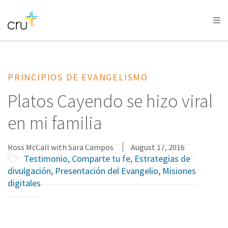
AFRICA
ASIA
EUROPE
LATIN
AMERICA / CARIBBEAN
NORTH AMERICA
OCEANIA
PRINCIPIOS DE EVANGELISMO
Platos Cayendo se hizo viral
en mi familia
Ross McCall with Sara Campos
August 17, 2016
Testimonio
,
Comparte tu fe
,
Estrategias de
divulgación
,
Presentación del Evangelio
,
Misiones
digitales