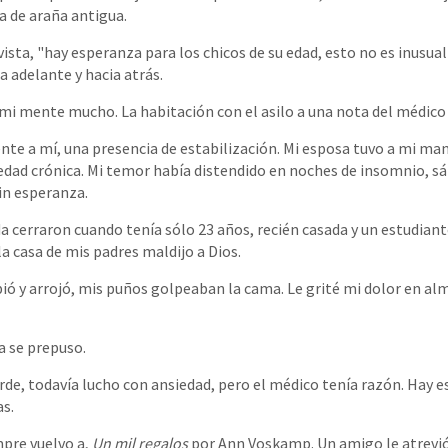
a de araña antigua.
vista, "hay esperanza para los chicos de su edad, esto no es inusual
a adelante y hacia atrás.
n mi mente mucho. La habitación con el asilo a una nota del médico 
ente a mí, una presencia de estabilización. Mi esposa tuvo a mi ma
edad crónica. Mi temor había distendido en noches de insomnio, s
in esperanza.
da cerraron cuando tenía sólo 23 años, recién casada y un estudiant
la casa de mis padres maldijo a Dios.
ió y arrojó, mis puños golpeaban la cama. Le grité mi dolor en alm
a se prepuso.
de, todavía lucho con ansiedad, pero el médico tenía razón. Hay e
as.
mpre vuelvo a,
Un mil regalos
por Ann Voskamp. Un amigo le atrevió 