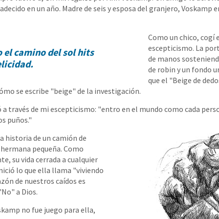
adecido en un año. Madre de seis y esposa del granjero, Voskamp 
Como un chico, cogí e
escepticismo. La por
el camino del sol hits
de manos sosteniend
elicidad.
de robin y un fondo u
que el "Beige de dedos
ómo se escribe "beige" de la investigación.
ó a través de mi escepticismo: "entro en el mundo como cada perso
os puños."
a historia de un camión de
su hermana pequeña. Como
te, su vida cerrada a cualquier
Inició lo que ella llama "viviendo
razón de nuestros caídos es
"No" a Dios.
skamp no fue juego para ella,