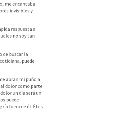
iño, me encantaba
ores invisibles y
ápida respuesta a
tuales no soy tan
o de buscar la
 cotidiana, puede
me abran mi puño a
r al dolor como parte
 dolor un día será un
ios puede
ría fuera de él. Él es