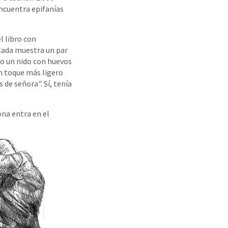
encuentra epifanías
l libro con
tada muestra un par
o un nido con huevos
n toque más ligero
 de señora". Sí, tenía
na entra en el