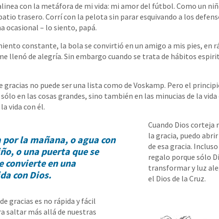
 alinea con la metáfora de mi vida: mi amor del fútbol. Como un n
 patio trasero. Corrí con la pelota sin parar esquivando a los defens
 ocasional – lo siento, papá.
iento constante, la bola se convirtió en un amigo a mis pies, en r
me llenó de alegría. Sin embargo cuando se trata de hábitos espiri
e gracias no puede ser una lista como de Voskamp. Pero el principi
 sólo en las cosas grandes, sino también en las minucias de la vida
la vida con él.
Cuando Dios corteja 
la gracia, puedo abri
a por la mañana, o agua con
de esa gracia. Incluso
iño, o una puerta que se
regalo porque sólo D
e convierte en una
transformar y luz aleg
da con Dios.
el Dios de la Cruz.
e gracias es no rápida y fácil
ra saltar más allá de nuestras