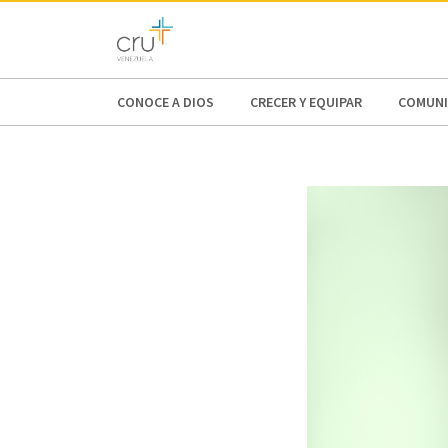
AFRICA
ASIA
EUROPE
LATI
CONOCE A DIOS
CRECER Y EQUIPAR
COMUNI