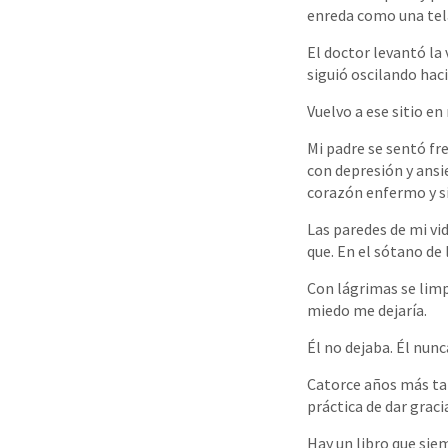
enreda como una tel
El doctor levantó la 
siguió oscilando haci
Vuelvo a ese sitio e
Mi padre se sentó fr
con depresión y ansi
corazón enfermo y s
Las paredes de mi vi
que. En el sótano de 
Con lágrimas se limp
miedo me dejaría.
Él no dejaba. Él nunc
Catorce años más tar
práctica de dar graci
Hay un libro que sie