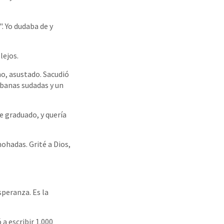
". Yo dudaba de y
lejos.
no, asustado. Sacudió
ábanas sudadas y un
e graduado, y quería
ohadas. Grité a Dios,
speranza. Es la
a escribir 1.000