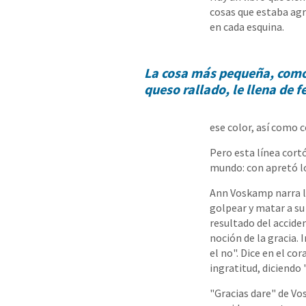
cosas que estaba agr
en cada esquina.
La cosa más pequeña, como 
queso rallado, le llena de f
ese color, así como c
Pero esta línea cort
mundo: con apretó l
Ann Voskamp narra l
golpear y matar a 
resultado del acciden
noción de la gracia. 
el no". Dice en el co
ingratitud, diciendo 
"Gracias dare" de Vo