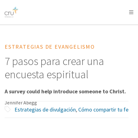
AFRICA
ASIA
EUROPE
LATIN
AMERICA / CARIBBEAN
NORTH AMERICA
OCEANIA
ESTRATEGIAS DE EVANGELISMO
7 pasos para crear una
encuesta espiritual
A survey could help introduce someone to Christ.
Jennifer Abegg
Estrategias de divulgación
,
Cómo compartir tu fe