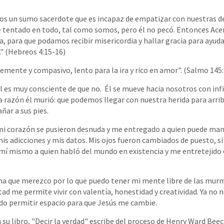
os un sumo sacerdote que es incapaz de empatizar con nuestras de
 tentado en todo, tal como somos, pero él no pecó. Entonces Ac
a, para que podamos recibir misericordia y hallar gracia para ayud
" (Hebreos 4:15-16)
emente y compasivo, lento para la ira y rico en amor". (Salmo 145:
 Él es muy consciente de que no. Él se mueve hacia nosotros con in
a razón él murió: que podemos llegar con nuestra herida para arrib
ñar a sus pies.
 mi corazón se pusieron desnuda y me entregado a quien puede mane
is adicciones y mis datos. Mis ojos fueron cambiados de puesto, si 
 mismo a quien habló del mundo en existencia y me entretejido e
ena que merezco por lo que puedo tener mi mente libre de las mur
tad me permite vivir con valentía, honestidad y creatividad. Ya no 
do permitir espacio para que Jesús me cambie.
 su libro, "Decir la verdad" escribe del proceso de Henry Ward Bee