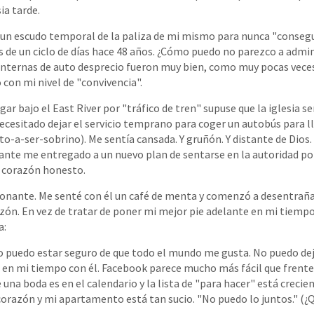
ia tarde.
 un escudo temporal de la paliza de mi mismo para nunca "consegu
 de un ciclo de días hace 48 años. ¿Cómo puedo no parezco a admi
nternas de auto desprecio fueron muy bien, como muy pocas vece
 con mi nivel de "convivencia".
ar bajo el East River por "tráfico de tren" supuse que la iglesia se
esitado dejar el servicio temprano para coger un autobús para lle
-a-ser-sobrino). Me sentía cansada. Y gruñón. Y distante de Dios.
nte me entregado a un nuevo plan de sentarse en la autoridad por
n corazón honesto.
sionante. Me senté con él un café de menta y comenzó a desentraña
azón. En vez de tratar de poner mi mejor pie adelante en mi tiemp
a:
o puedo estar seguro de que todo el mundo me gusta. No puedo dej
en mi tiempo con él. Facebook parece mucho más fácil que frente
una boda es en el calendario y la lista de "para hacer" está creci
orazón y mi apartamento está tan sucio. "No puedo lo juntos." (¿