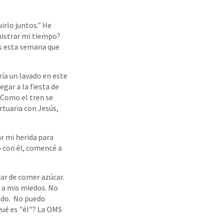
irlo juntos." He
nistrar mi tiempo?
s esta semana que
ría un lavado en este
gar a la fiesta de
 Como el tren se
tuaria con Jesús,
r mi herida para
o con él, comencé a
ar de comer azúcar.
 a mis miedos. No
endo. No puedo
Qué es "él"? La OMS