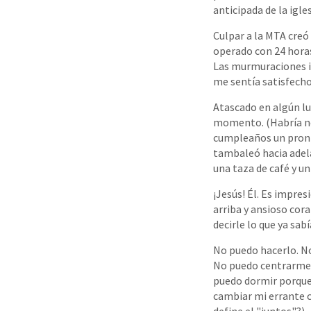
anticipada de la igles
Culpar a la MTA creó
operado con 24 horas
Las murmuraciones i
me sentía satisfecho
Atascado en algún lug
momento. (Habría nec
cumpleaños un pronto
tambaleó hacia adela
una taza de café y u
¡Jesús! Él. Es impre
arriba y ansioso cor
decirle lo que ya sabí
No puedo hacerlo. N
No puedo centrarme 
puedo dormir porque 
cambiar mi errante c