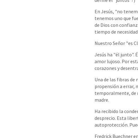
define el "juntos"?)
En Jesús, "no tenem
tenemos uno que fue
de Dios con confianz
tiempo de necesidad.
Nuestro Señor "es Cl
Jesús ha "él junto".
amor lujoso. Por est
corazones y desentra
Una de las fibras de
propensión a errar, m
temporalmente, de mí
madre.
Ha recibido la cond
desprecio. Esta liber
autoprotección. Pue
Fredrick Buechner en