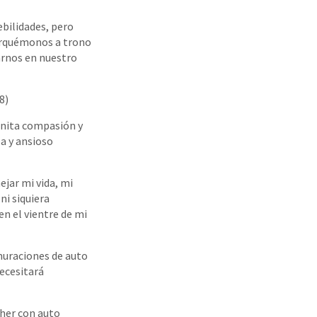
bilidades, pero
erquémonos a trono
arnos en nuestro
8)
finita compasión y
a y ansioso
jar mi vida, mi
ni siquiera
n el vientre de mi
muraciones de auto
necesitará
cher con auto