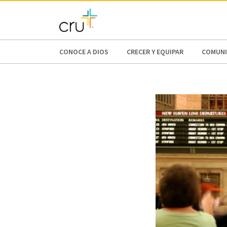
AFRICA
ASIA
EUROPE
LATI
CONOCE A DIOS
CRECER Y EQUIPAR
COMUNI