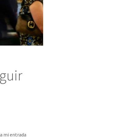
guir
ra mi entrada