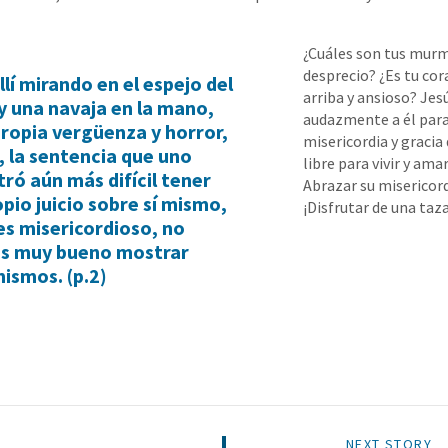
¿Cuáles son tus murm
desprecio? ¿Es tu co
llí mirando en el espejo del
arriba y ansioso? Jesú
 y una navaja en la mano,
audazmente a él par
propia vergüenza y horror,
misericordia y gracia
a, la sentencia que uno
libre para vivir y ama
ró aún más difícil tener
Abrazar su misericor
opio juicio sobre sí mismo,
¡Disfrutar de una taza
es misericordioso, no
os muy bueno mostrar
ismos. (p.2)
NEXT STORY