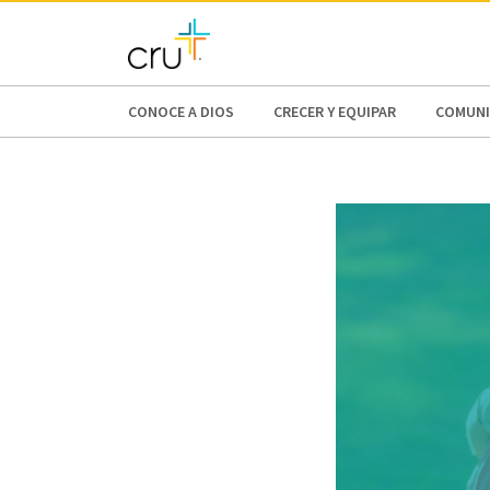
AFRICA
ASIA
EUROPE
LATI
CONOCE A DIOS
CRECER Y EQUIPAR
COMUNI