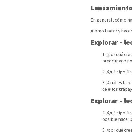
Lanzamient
En general ¿cómo hac
¿Cómo tratar y hacer
Explorar – le
1. ¿por qué cre
preocupado por 
2. ¿Qué signifi
3. ¿Cuál es la 
de ellos trabaj
Explorar – l
4. ¿Qué signifi
posible hacerlo
5. ¿por qué cr