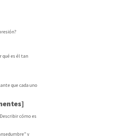
presión?
 qué es él tan
rtante que cada uno
 mentes]
 Describir cómo es
mansedumbre" y