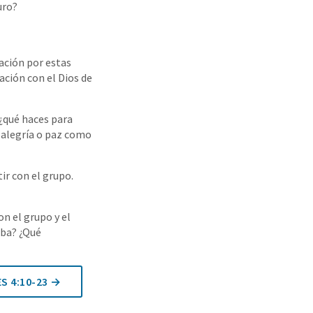
uro?
ación por estas
ación con el Dios de
 ¿qué haces para
a alegría o paz como
ir con el grupo.
n el grupo y el
iba? ¿Qué
ES 4:10-23 →