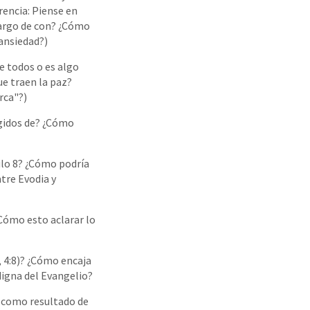
rencia: Piense en
 largo de con? ¿Cómo
 ansiedad?)
e todos o es algo
ue traen la paz?
rca"?)
egidos de? ¿Cómo
culo 8? ¿Cómo podría
ntre Evodia y
¿Cómo esto aclarar lo
9, 4:8)? ¿Cómo encaja
 digna del Evangelio?
to como resultado de