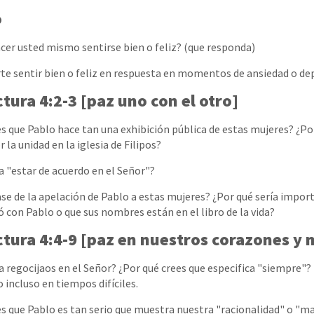
o
er usted mismo sentirse bien o feliz? (que responda)
te sentir bien o feliz en respuesta en momentos de ansiedad o de
ctura 4:2-3 [paz uno con el otro]
es que Pablo hace tan una exhibición pública de estas mujeres? ¿Por
la unidad en la iglesia de Filipos?
ca "estar de acuerdo en el Señor"?
base de la apelación de Pablo a estas mujeres? ¿Por qué sería impo
ó con Pablo o que sus nombres están en el libro de la vida?
ectura 4:4-9 [paz en nuestros corazones y
ca regocijaos en el Señor? ¿Por qué crees que especifica "siempre"?
 incluso en tiempos difíciles.
ees que Pablo es tan serio que muestra nuestra "racionalidad" o "