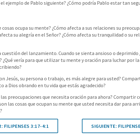
 el ejemplo de Pablo siguiente? ¿Cómo podría Pablo estar tan seg
de cosas ocupa su mente? ¿Cómo afecta a sus relaciones su preocup
fecta su alegría en el Señor? ¿Cómo afecta su tranquilidad o su rel
la cuestión del lanzamiento. Cuando se sienta ansioso o deprimido
 ¿Qué vería para que utilizar tu mente y oración para luchar por l
cribiendo?
con Jesús, su persona o trabajo, es más alegre para usted? Compart
to a Dios obrando en tu vida que estás agradecido?
n las preocupaciones que necesita oración para ahora? Compartir co
 son las cosas que ocupan su mente que usted necesita dar para arr
?
 FILIPENSES 3:17-4:1
SIGUIENTE: FILIPENS