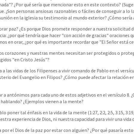
nada"? ¿Por qué sería que mencionar esto en este contexto? (Suge
que. ¿Son personas ansiosas razonables o fáciles de conseguir a lo
esunión en la iglesia su testimonio al mundo exterior? ¿Cómo sería
orar paz? ¿Es porque Dios promete responder a nuestra solicitud d
ia: ¿por qué tendría que hacer "con acción de gracias" oraciones q
s en orar, ¿por qué es importante recordar que "El Señor está ce
ros corazones y nuestras mentes necesitan ser protegidos o prot
idos "en Cristo Jesús"?
 a las vidas de los Filipenses a vivir comando de Pablo en el versí
sterio del Evangelio en Filipos? ¿Cómo puede afectar la relación e
gar a antónimos para cada uno de estos adjetivos en el versículo 8. 
 hablando? ¿Ejemplos vienen a la mente?
blo poner tal énfasis en la vida de la mente (1:27, 2:2, 2:5, 3:15, 3:1
stra experiencia de Dios, ni nuestra capacidad para vivir una vida
ía por el Dios de la paz por estar con alguien? ¿Por qué pasaría es