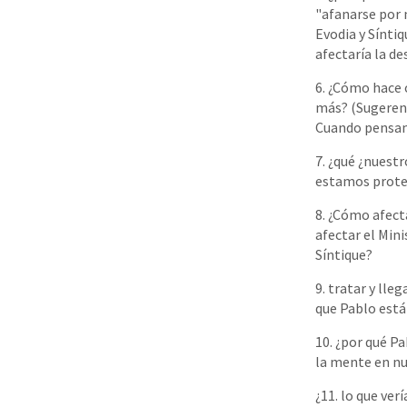
"afanarse por 
Evodia y Sínti
afectaría la d
6. ¿Cómo hace 
más? (Sugerenc
Cuando pensamo
7. ¿qué ¿nuest
estamos proteg
8. ¿Cómo afecta
afectar el Mini
Síntique?
9. tratar y lle
que Pablo está
10. ¿por qué Pa
la mente en nue
¿11. lo que ver