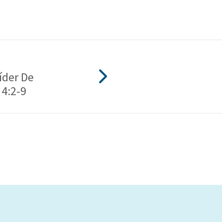
íder De
 4:2-9