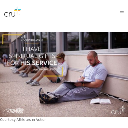
AFRICA
ASIA
EUROPE
LATIN
AMERICA / CARIBBEAN
NORTH AMERICA
OCEANIA
Courtesy Athletes in Action