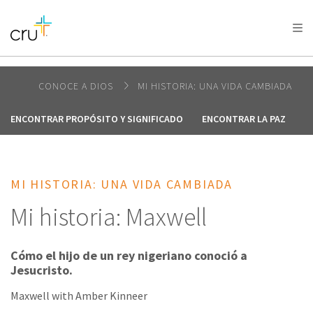
AFRICA
ASIA
EUROPE
LATIN
AMERICA / CARIBBEAN
NORTH AMERICA
OCEANIA
CONOCE A DIOS
MI HISTORIA: UNA VIDA CAMBIADA
ENCONTRAR PROPÓSITO Y SIGNIFICADO
ENCONTRAR LA PAZ
A
MI HISTORIA: UNA VIDA CAMBIADA
Mi historia: Maxwell
Cómo el hijo de un rey nigeriano conoció a
Jesucristo.
Maxwell with Amber Kinneer