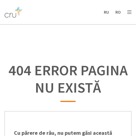
AFRICA
ASIA
EUROPE
LATIN
RU
RO
AMERICA / CARIBBEAN
NORTH AMERICA
OCEANIA
404 ERROR PAGINA
NU EXISTĂ
Cu părere de rău, nu putem găsi această