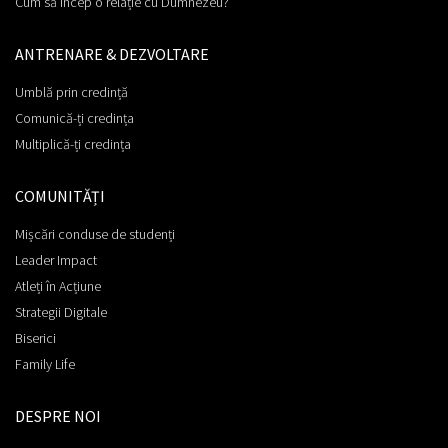
Cum să încep o relație cu Dumnezeu?
ANTRENARE & DEZVOLTARE
Umblă prin credință
Comunică-ți credința
Multiplică-ți credința
COMUNITĂȚI
Mișcări conduse de studenți
Leader Impact
Atleți în Acțiune
Strategii Digitale
Biserici
Family Life
DESPRE NOI