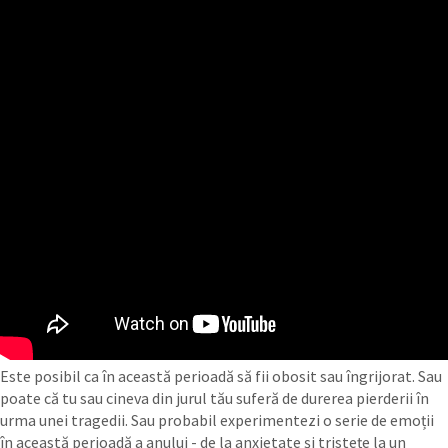
Este posibil ca în această perioadă să fii obosit sau îngrijorat. Sau
poate că tu sau cineva din jurul tău suferă de durerea pierderii în
urma unei tragedii. Sau probabil experimentezi o serie de emoții
în această perioadă a anului - de la anxietate și tristețe la un