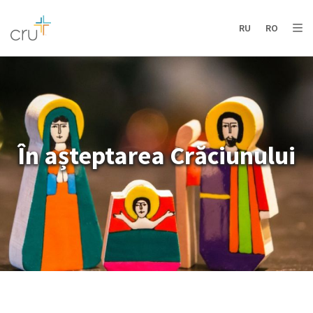
AFRICA
ASIA
EUROPE
LATIN
RU
RO
AMERICA / CARIBBEAN
NORTH AMERICA
OCEANIA
În așteptarea Crăciunului