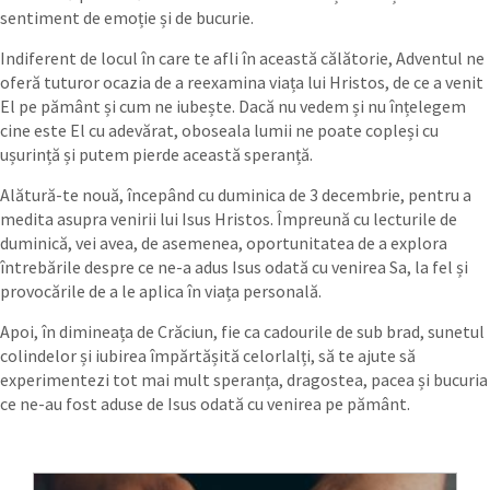
sentiment de emoție și de bucurie.
Indiferent de locul în care te afli în această călătorie, Adventul ne
oferă tuturor ocazia de a reexamina viața lui Hristos, de ce a venit
El pe pământ și cum ne iubește. Dacă nu vedem și nu înțelegem
cine este El cu adevărat, oboseala lumii ne poate copleși cu
ușurință și putem pierde această speranță.
Alătură-te nouă, începând cu duminica de 3 decembrie, pentru a
medita asupra venirii lui Isus Hristos. Împreună cu lecturile de
duminică, vei avea, de asemenea, oportunitatea de a explora
întrebările despre ce ne-a adus Isus odată cu venirea Sa, la fel și
provocările de a le aplica în viața personală.
Apoi, în dimineața de Crăciun, fie ca cadourile de sub brad, sunetul
colindelor și iubirea împărtășită celorlalți, să te ajute să
experimentezi tot mai mult speranța, dragostea, pacea și bucuria
ce ne-au fost aduse de Isus odată cu venirea pe pământ.