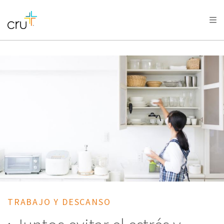
AFRICA
ASIA
EUROPE
LATIN
AMERICA / CARIBBEAN
NORTH AMERICA
OCEANIA
TRABAJO Y DESCANSO