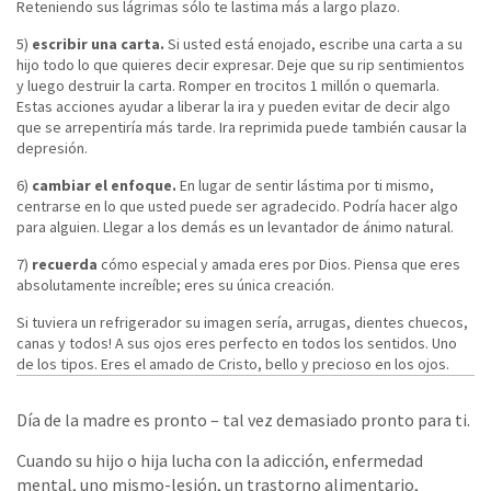
Reteniendo sus lágrimas sólo te lastima más a largo plazo.
5)
escribir una carta.
Si usted está enojado, escribe una carta a su
hijo todo lo que quieres decir expresar. Deje que su rip sentimientos
y luego destruir la carta. Romper en trocitos 1 millón o quemarla.
Estas acciones ayudar a liberar la ira y pueden evitar de decir algo
que se arrepentiría más tarde. Ira reprimida puede también causar la
depresión.
6)
cambiar el enfoque.
En lugar de sentir lástima por ti mismo,
centrarse en lo que usted puede ser agradecido. Podría hacer algo
para alguien. Llegar a los demás es un levantador de ánimo natural.
7)
recuerda
cómo especial y amada eres por Dios. Piensa que eres
absolutamente increíble; eres su única creación.
Si tuviera un refrigerador su imagen sería, arrugas, dientes chuecos,
canas y todos! A sus ojos eres perfecto en todos los sentidos. Uno
de los tipos. Eres el amado de Cristo, bello y precioso en los ojos.
Día de la madre es pronto – tal vez demasiado pronto para ti.
Cuando su hijo o hija lucha con la adicción, enfermedad
mental, uno mismo-lesión, un trastorno alimentario,