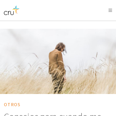
AFRICA
ASIA
EUROPE
LATIN
AMERICA / CARIBBEAN
NORTH AMERICA
OCEANIA
OTROS