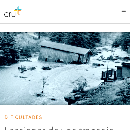
AFRICA
ASIA
EUROPE
LATIN
AMERICA / CARIBBEAN
NORTH AMERICA
OCEANIA
DIFICULTADES